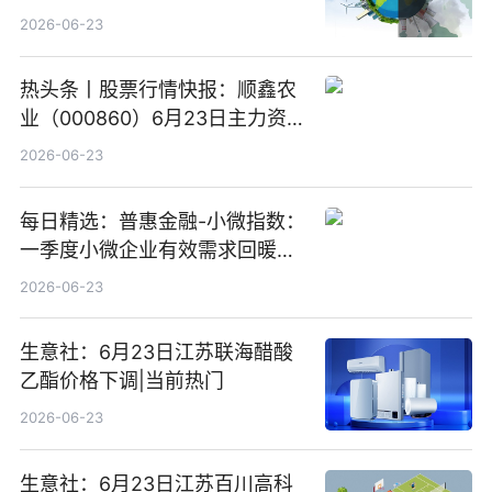
气 传承农耕文化” 宣传活动
2026-06-23
热头条丨股票行情快报：顺鑫农
业（000860）6月23日主力资
金净卖出388.22万元
2026-06-23
每日精选：普惠金融-小微指数：
一季度小微企业有效需求回暖，
金融服务迈向可持续发展新阶段
2026-06-23
生意社：6月23日江苏联海醋酸
乙酯价格下调|当前热门
2026-06-23
生意社：6月23日江苏百川高科