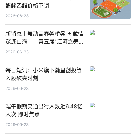
醋酸乙酯价格下调
2026-06-23
新消息丨舞动青春架桥梁 五载情
深连山海——第五届“江河之舞”
中美青少年文化交流展演在镇江
2026-06-23
举办
每日短讯：小米旗下瀚星创投等
入股破壳时刻
2026-06-23
端午假期交通出行人数近6.48亿
人次 即时焦点
2026-06-23