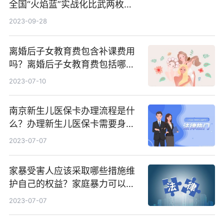
全国“火焰蓝”实战化比武两枚金
牌_天天百事通
2023-09-28
离婚后子女教育费包含补课费用
吗？离婚后子女教育费包括哪
些？
2023-07-10
南京新生儿医保卡办理流程是什
么？办理新生儿医保卡需要身份
证吗？ 全球微动态
2023-07-07
家暴受害人应该采取哪些措施维
护自己的权益？家庭暴力可以诉
讼离婚吗？
2023-07-07