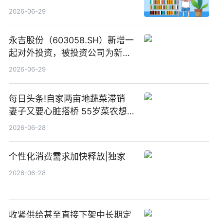
元随信息技术有限公司
2026-06-29
永吉股份（603058.SH）新增一
起对外投资，被投资公司为新绘
纪（重庆）科技有限公司
2026-06-29
每日头条!自家两亩地蔬菜滞销
妻子又要心脏搭桥 55岁菜农想
多卖点菜筹治病钱
2026-06-28
个性化消费需求加快释放|独家
2026-06-28
收紧供给甚至直接下架中长期定