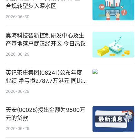
合规转型步入深水区
2026-06-30
奥海科技智新控制研发中心及生
产基地落户武汉经开区 今日热议
2026-06-29
英记茶庄集团(08241)公布年度
业绩 净亏损2787.7万港元 同比
扩大65.15% 焦点速读
2026-06-29
天安(00028)授出金额为9500万
元的贷款
2026-06-29