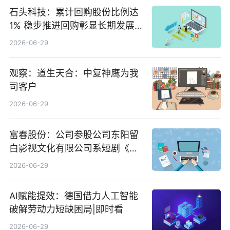
石头科技：累计回购股份比例达
1% 稳步推进回购彰显长期发展
信心 新动态
2026-06-29
观察：道生天合：中复神鹰为我
司客户
2026-06-29
富春股份：公司参股公司东阳留
白影视文化有限公司系短剧《风
声之双生谜局》的出品方 热门看
2026-06-29
点
AI赋能提效：德国借力人工智能
破解劳动力短缺困局|即时看
2026-06-29