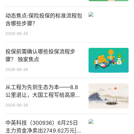
动态焦点:保险投保的标准流程包
含哪些步骤？
2026-06-26
投保前需确认哪些投保流程步
骤？ 独家焦点
2026-06-26
从工程为先到生态为本——8.8
公里退让，大国工程写给高原生
灵的温柔情书
2026-06-26
中英科技（300936）6月25日
主力资金净卖出2749.62万元|每