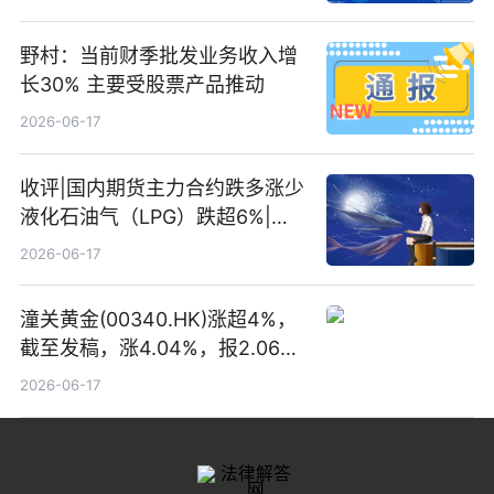
野村：当前财季批发业务收入增
长30% 主要受股票产品推动
2026-06-17
收评|国内期货主力合约跌多涨少
液化石油气（LPG）跌超6%|头
条焦点
2026-06-17
潼关黄金(00340.HK)涨超4%，
截至发稿，涨4.04%，报2.06港
元，成交额369.05万港元|焦点
2026-06-17
关注