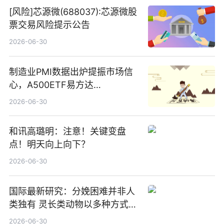
[风险]芯源微(688037):芯源微股
票交易风险提示公告
2026-06-30
制造业PMI数据出炉提振市场信
心，A500ETF易方达
（159361）昨日“吸金”1.7亿元-
2026-06-30
焦点
和讯高璐明：注意！关键变盘
点！明天向上向下？
2026-06-30
国际最新研究：分娩困难并非人
类独有 灵长类动物以多种方式演
化|最新消息
2026-06-30