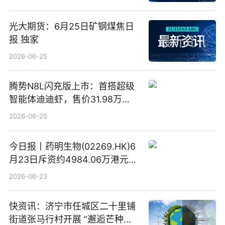
光大期货：6月25日矿钢煤焦日
报 独家
2026-06-25
腾势N8L闪充版上市：首搭超级
智能体迪迪虾，售价31.98万
元-34.98万元 焦点日报
2026-06-25
今日报丨药明生物(02269.HK)6
月23日斥资约4984.06万港元回
购160.50万股
2026-06-23
快资讯：济宁市任城区二十里铺
街道张马行村开展 “邂逅芒种节