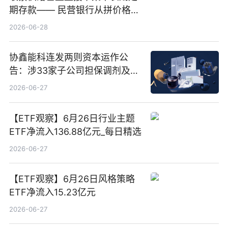
期存款—— 民营银行从拼价格转
向拼服务
2026-06-28
协鑫能科连发两则资本运作公
告：涉33家子公司担保调剂及10
亿元产业基金设立
2026-06-27
【ETF观察】6月26日行业主题
ETF净流入136.88亿元_每日精选
2026-06-27
【ETF观察】6月26日风格策略
ETF净流入15.23亿元
2026-06-27