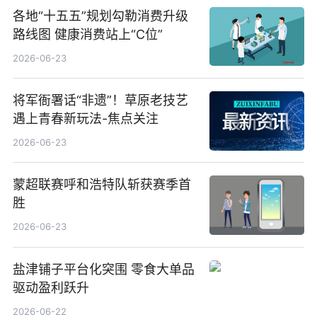
各地“十五五”规划勾勒消费升级
路线图 健康消费站上“C位”
2026-06-23
将军衙署话“非遗”！草原老技艺
遇上青春新玩法-焦点关注
2026-06-23
蒙超联赛呼和浩特队斩获赛季首
胜
2026-06-23
盐津铺子平台化突围 零食大单品
驱动盈利跃升
2026-06-22