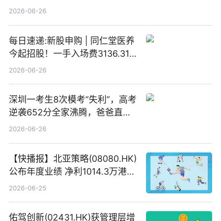
日速看
2026-06-26
每日速递:新股申购 | 同仁堂医养
今起招股！一手入场费3136.31
港元
2026-06-26
深圳一考生8次模考“失利”，高考
逆袭652分全家沸腾，爸爸直呼
“没查错吧” 焦点简讯
2026-06-26
【快播报】北亚策略(08080.HK)
公布年度业绩 净利1014.3万港元
同比扭亏为盈
2026-06-25
佑驾创新(02431.HK)获管理层增