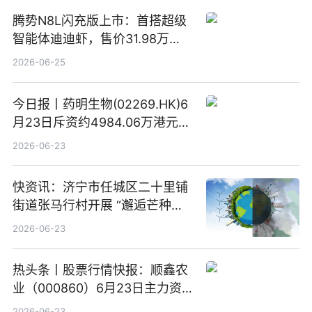
腾势N8L闪充版上市：首搭超级
智能体迪迪虾，售价31.98万
元-34.98万元 焦点日报
2026-06-25
今日报丨药明生物(02269.HK)6
月23日斥资约4984.06万港元回
购160.50万股
2026-06-23
快资讯：济宁市任城区二十里铺
街道张马行村开展 “邂逅芒种节
气 传承农耕文化” 宣传活动
2026-06-23
热头条丨股票行情快报：顺鑫农
业（000860）6月23日主力资
金净卖出388.22万元
2026-06-23