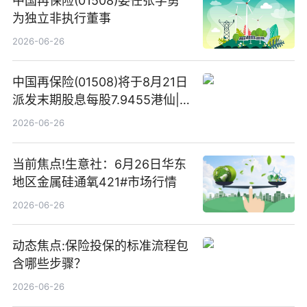
中国再保险(01508)委任张学勇
为独立非执行董事
2026-06-26
中国再保险(01508)将于8月21日
派发末期股息每股7.9455港仙|
看点
2026-06-26
当前焦点!生意社：6月26日华东
地区金属硅通氧421#市场行情
2026-06-26
动态焦点:保险投保的标准流程包
含哪些步骤？
2026-06-26