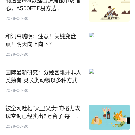
制造业PMI数据出炉提振市场信
心，A500ETF易方达
（159361）昨日“吸金”1.7亿元-
2026-06-30
焦点
和讯高璐明：注意！关键变盘
点！明天向上向下？
2026-06-30
国际最新研究：分娩困难并非人
类独有 灵长类动物以多种方式演
化|最新消息
2026-06-30
被全网吐槽“又丑又贵”的格力玫
瑰空调已经卖出5万台了 每日热
文
2026-06-30