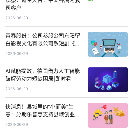
观察：道生天合：中复神鹰为我
司客户
2026-06-29
富春股份：公司参股公司东阳留
白影视文化有限公司系短剧《风
声之双生谜局》的出品方 热门看
2026-06-29
点
AI赋能提效：德国借力人工智能
破解劳动力短缺困局|即时看
2026-06-29
快消息！县城里的“小而美”生
意：分期乐普惠支持县域创业者
扎根生长
2026-06-29