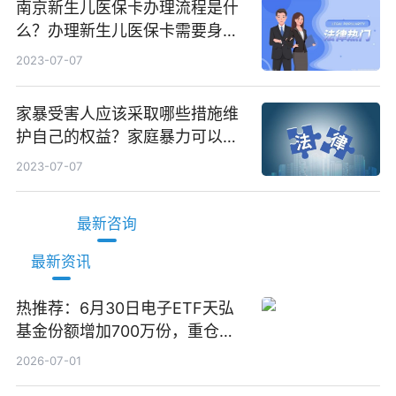
南京新生儿医保卡办理流程是什
么？办理新生儿医保卡需要身份
证吗？ 全球微动态
2023-07-07
家暴受害人应该采取哪些措施维
护自己的权益？家庭暴力可以诉
讼离婚吗？
2023-07-07
最新咨询
最新资讯
热推荐：6月30日电子ETF天弘
基金份额增加700万份，重仓股
立讯精密、寒武纪、工业富联
2026-07-01