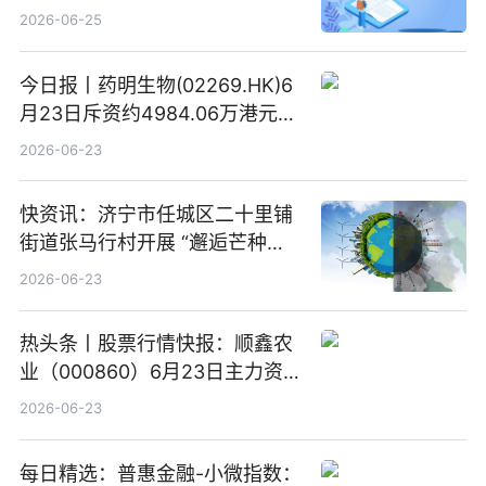
元-34.98万元 焦点日报
2026-06-25
今日报丨药明生物(02269.HK)6
月23日斥资约4984.06万港元回
购160.50万股
2026-06-23
快资讯：济宁市任城区二十里铺
街道张马行村开展 “邂逅芒种节
气 传承农耕文化” 宣传活动
2026-06-23
热头条丨股票行情快报：顺鑫农
业（000860）6月23日主力资
金净卖出388.22万元
2026-06-23
每日精选：普惠金融-小微指数：