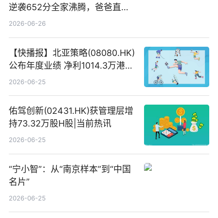
逆袭652分全家沸腾，爸爸直呼
“没查错吧” 焦点简讯
2026-06-26
【快播报】北亚策略(08080.HK)
公布年度业绩 净利1014.3万港元
同比扭亏为盈
2026-06-25
佑驾创新(02431.HK)获管理层增
持73.32万股H股|当前热讯
2026-06-25
“宁小智”：从“南京样本”到“中国
名片”
2026-06-25