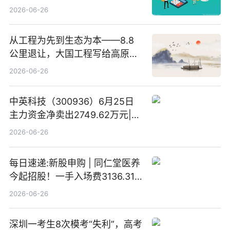
2026-06-26
从工程为先到生态为本——8.8
公里退让，大国工程写给高原生
灵的温柔情书
2026-06-26
中英科技（300936）6月25日
主力资金净卖出2749.62万元|每
日速看
2026-06-26
每日速递:新股申购 | 同仁堂医养
今起招股！一手入场费3136.31
港元
2026-06-26
深圳一考生8次模考“失利”，高考