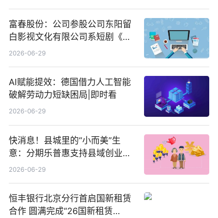
富春股份：公司参股公司东阳留
白影视文化有限公司系短剧《风
声之双生谜局》的出品方 热门看
2026-06-29
点
AI赋能提效：德国借力人工智能
破解劳动力短缺困局|即时看
2026-06-29
快消息！县城里的“小而美”生
意：分期乐普惠支持县域创业者
扎根生长
2026-06-29
恒丰银行北京分行首启国新租赁
合作 圆满完成“26国新租赁