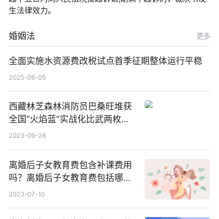
生法律效力。
婚姻法
更多
全面实施水资源费改税试点首季征期整体运行平稳
2025-06-05
西藏林芝森林消防员巴桑旺堆获
全国“火焰蓝”实战化比武两枚金
牌_天天百事通
2023-09-28
离婚后子女教育费包含补课费用
吗？离婚后子女教育费包括哪
些？
2023-07-10