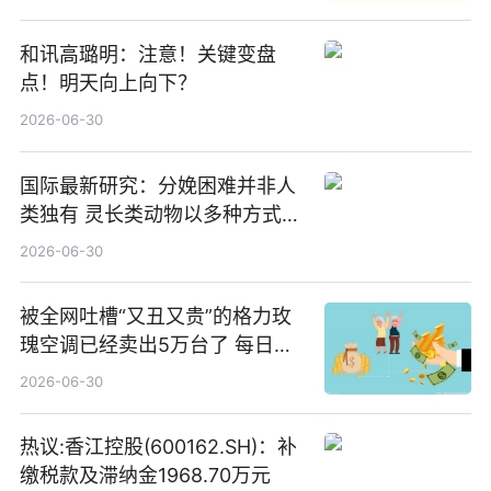
焦点
和讯高璐明：注意！关键变盘
点！明天向上向下？
2026-06-30
国际最新研究：分娩困难并非人
类独有 灵长类动物以多种方式演
化|最新消息
2026-06-30
被全网吐槽“又丑又贵”的格力玫
瑰空调已经卖出5万台了 每日热
文
2026-06-30
热议:香江控股(600162.SH)：补
缴税款及滞纳金1968.70万元