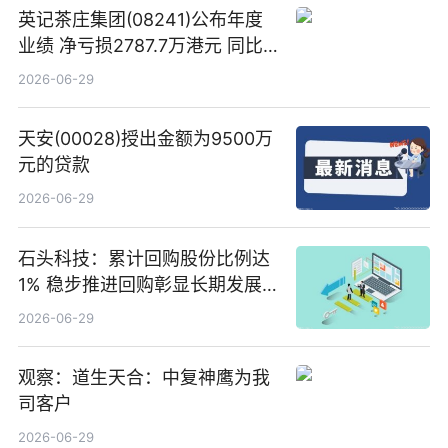
英记茶庄集团(08241)公布年度
业绩 净亏损2787.7万港元 同比
扩大65.15% 焦点速读
2026-06-29
天安(00028)授出金额为9500万
元的贷款
2026-06-29
石头科技：累计回购股份比例达
1% 稳步推进回购彰显长期发展
信心 新动态
2026-06-29
观察：道生天合：中复神鹰为我
司客户
2026-06-29