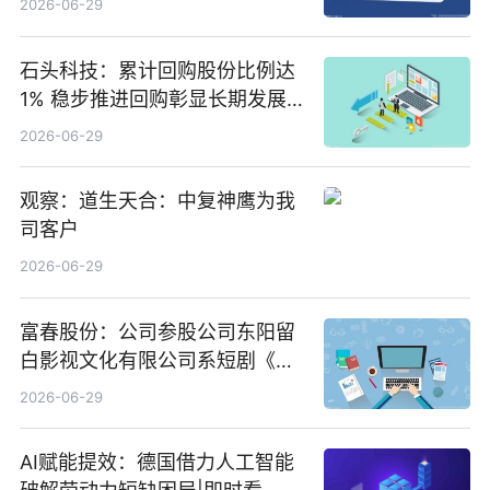
2026-06-29
石头科技：累计回购股份比例达
1% 稳步推进回购彰显长期发展
信心 新动态
2026-06-29
观察：道生天合：中复神鹰为我
司客户
2026-06-29
富春股份：公司参股公司东阳留
白影视文化有限公司系短剧《风
声之双生谜局》的出品方 热门看
2026-06-29
点
AI赋能提效：德国借力人工智能