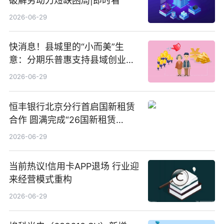
破解劳动力短缺困局|即时看
2026-06-29
快消息！县城里的“小而美”生
意：分期乐普惠支持县域创业者
扎根生长
2026-06-29
恒丰银行北京分行首启国新租赁
合作 圆满完成“26国新租赁
SCP003”发行_焦点精选
2026-06-29
当前热议!信用卡APP退场 行业迎
来经营模式重构
2026-06-29