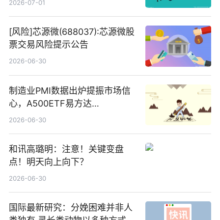
2026-07-01
[风险]芯源微(688037):芯源微股
票交易风险提示公告
2026-06-30
制造业PMI数据出炉提振市场信
心，A500ETF易方达
（159361）昨日“吸金”1.7亿元-
2026-06-30
焦点
和讯高璐明：注意！关键变盘
点！明天向上向下？
2026-06-30
国际最新研究：分娩困难并非人