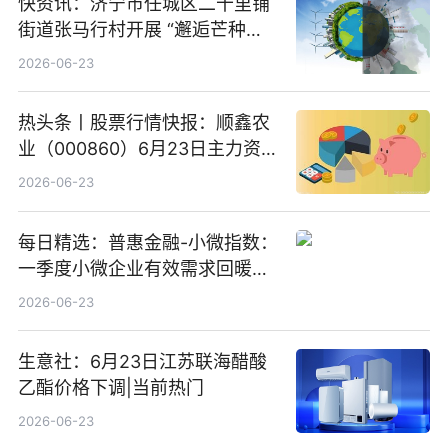
快资讯：济宁市任城区二十里铺
街道张马行村开展 “邂逅芒种节
气 传承农耕文化” 宣传活动
2026-06-23
热头条丨股票行情快报：顺鑫农
业（000860）6月23日主力资
金净卖出388.22万元
2026-06-23
每日精选：普惠金融-小微指数：
一季度小微企业有效需求回暖，
金融服务迈向可持续发展新阶段
2026-06-23
生意社：6月23日江苏联海醋酸
乙酯价格下调|当前热门
2026-06-23