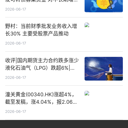
和战略定位正面|当前焦点
2026-06-17
野村：当前财季批发业务收入增
长30% 主要受股票产品推动
2026-06-17
收评|国内期货主力合约跌多涨少
液化石油气（LPG）跌超6%|头
条焦点
2026-06-17
潼关黄金(00340.HK)涨超4%，
截至发稿，涨4.04%，报2.06港
元，成交额369.05万港元|焦点
2026-06-17
关注