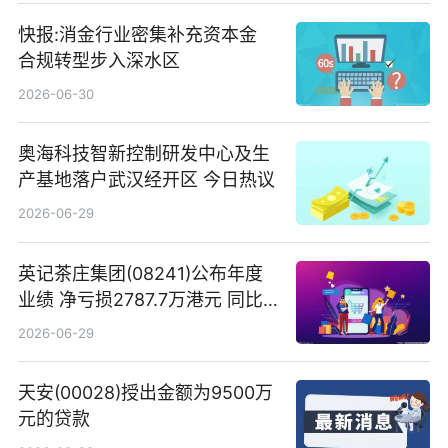
快报:消金行业密集补充资本金
合规转型步入深水区
2026-06-30
奥海科技智新控制研发中心及生
产基地落户武汉经开区 今日热议
2026-06-29
英记茶庄集团(08241)公布年度
业绩 净亏损2787.7万港元 同比
扩大65.15% 焦点速读
2026-06-29
天安(00028)授出金额为9500万
元的贷款