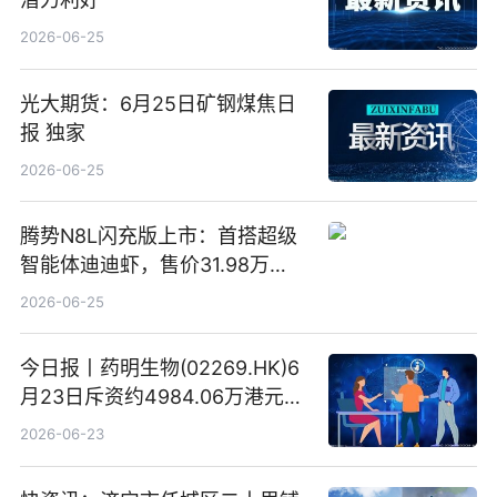
2026-06-25
光大期货：6月25日矿钢煤焦日
报 独家
2026-06-25
腾势N8L闪充版上市：首搭超级
智能体迪迪虾，售价31.98万
元-34.98万元 焦点日报
2026-06-25
今日报丨药明生物(02269.HK)6
月23日斥资约4984.06万港元回
购160.50万股
2026-06-23