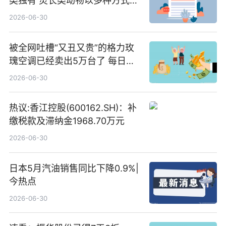
类独有 灵长类动物以多种方式演
化|最新消息
2026-06-30
被全网吐槽“又丑又贵”的格力玫
瑰空调已经卖出5万台了 每日热
文
2026-06-30
热议:香江控股(600162.SH)：补
缴税款及滞纳金1968.70万元
2026-06-30
日本5月汽油销售同比下降0.9%|
今热点
2026-06-30