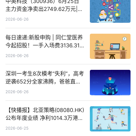
中英科技（300936）6月25日
主力资金净卖出2749.62万元|每
日速看
2026-06-26
每日速递:新股申购 | 同仁堂医养
今起招股！一手入场费3136.31
港元
2026-06-26
深圳一考生8次模考“失利”，高考
逆袭652分全家沸腾，爸爸直呼
“没查错吧” 焦点简讯
2026-06-26
【快播报】北亚策略(08080.HK)
公布年度业绩 净利1014.3万港元
同比扭亏为盈
2026-06-25