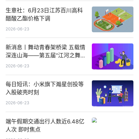
生意社：6月23日江苏百川高科
醋酸乙酯价格下调
2026-06-23
新消息丨舞动青春架桥梁 五载情
深连山海——第五届“江河之舞”
中美青少年文化交流展演在镇江
2026-06-23
举办
每日短讯：小米旗下瀚星创投等
入股破壳时刻
2026-06-23
端午假期交通出行人数近6.48亿
人次 即时焦点