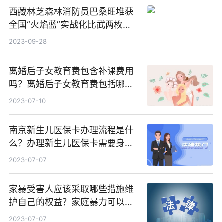
西藏林芝森林消防员巴桑旺堆获
全国“火焰蓝”实战化比武两枚金
牌_天天百事通
2023-09-28
离婚后子女教育费包含补课费用
吗？离婚后子女教育费包括哪
些？
2023-07-10
南京新生儿医保卡办理流程是什
么？办理新生儿医保卡需要身份
证吗？ 全球微动态
2023-07-07
家暴受害人应该采取哪些措施维
护自己的权益？家庭暴力可以诉
讼离婚吗？
2023-07-07