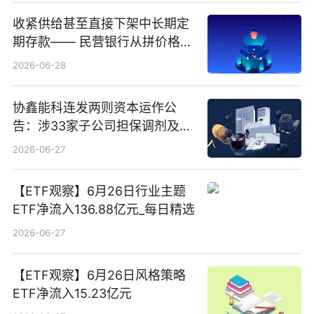
收紧供给甚至直接下架中长期定
期存款—— 民营银行从拼价格转
向拼服务
2026-06-28
协鑫能科连发两则资本运作公
告：涉33家子公司担保调剂及10
亿元产业基金设立
2026-06-27
【ETF观察】6月26日行业主题
ETF净流入136.88亿元_每日精选
2026-06-27
【ETF观察】6月26日风格策略
ETF净流入15.23亿元