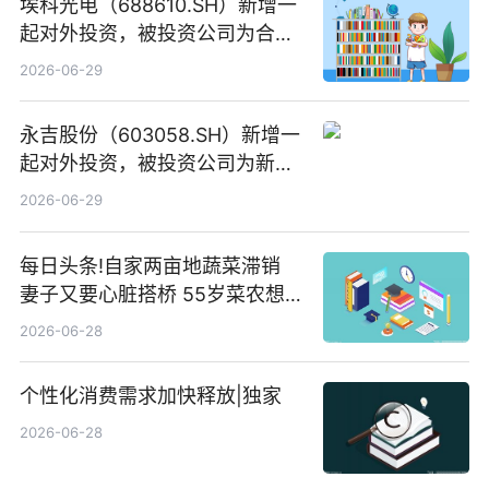
埃科光电（688610.SH）新增一
起对外投资，被投资公司为合肥
元随信息技术有限公司
2026-06-29
永吉股份（603058.SH）新增一
起对外投资，被投资公司为新绘
纪（重庆）科技有限公司
2026-06-29
每日头条!自家两亩地蔬菜滞销
妻子又要心脏搭桥 55岁菜农想
多卖点菜筹治病钱
2026-06-28
个性化消费需求加快释放|独家
2026-06-28