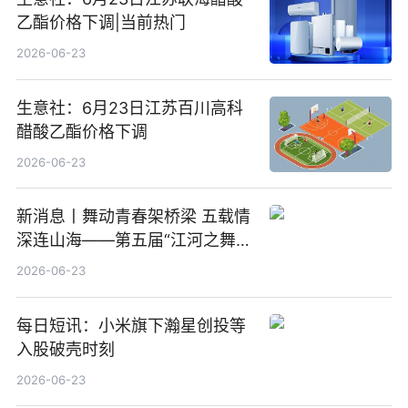
乙酯价格下调|当前热门
2026-06-23
生意社：6月23日江苏百川高科
醋酸乙酯价格下调
2026-06-23
新消息丨舞动青春架桥梁 五载情
深连山海——第五届“江河之舞”
中美青少年文化交流展演在镇江
2026-06-23
举办
每日短讯：小米旗下瀚星创投等
入股破壳时刻
2026-06-23