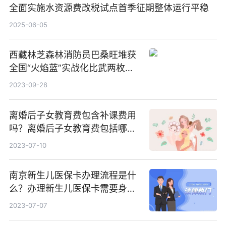
全面实施水资源费改税试点首季征期整体运行平稳
2025-06-05
西藏林芝森林消防员巴桑旺堆获
全国“火焰蓝”实战化比武两枚金
牌_天天百事通
2023-09-28
离婚后子女教育费包含补课费用
吗？离婚后子女教育费包括哪
些？
2023-07-10
南京新生儿医保卡办理流程是什
么？办理新生儿医保卡需要身份
证吗？ 全球微动态
2023-07-07