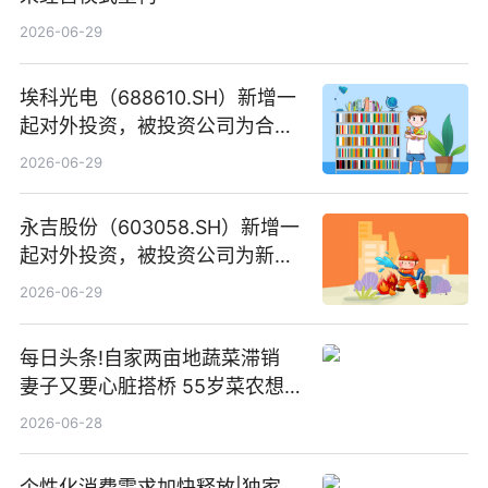
2026-06-29
埃科光电（688610.SH）新增一
起对外投资，被投资公司为合肥
元随信息技术有限公司
2026-06-29
永吉股份（603058.SH）新增一
起对外投资，被投资公司为新绘
纪（重庆）科技有限公司
2026-06-29
每日头条!自家两亩地蔬菜滞销
妻子又要心脏搭桥 55岁菜农想
多卖点菜筹治病钱
2026-06-28
个性化消费需求加快释放|独家