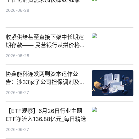
2026-06-28
收紧供给甚至直接下架中长期定
期存款—— 民营银行从拼价格转
向拼服务
2026-06-28
协鑫能科连发两则资本运作公
告：涉33家子公司担保调剂及10
亿元产业基金设立
2026-06-27
【ETF观察】6月26日行业主题
ETF净流入136.88亿元_每日精选
2026-06-27