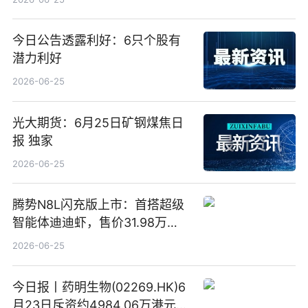
今日公告透露利好：6只个股有
潜力利好
2026-06-25
光大期货：6月25日矿钢煤焦日
报 独家
2026-06-25
腾势N8L闪充版上市：首搭超级
智能体迪迪虾，售价31.98万
元-34.98万元 焦点日报
2026-06-25
今日报丨药明生物(02269.HK)6
月23日斥资约4984.06万港元回