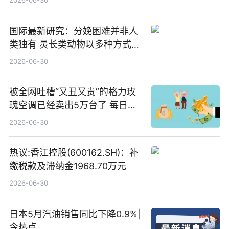
2026-06-30
国际最新研究：分娩困难并非人
类独有 灵长类动物以多种方式演
化|最新消息
2026-06-30
被全网吐槽“又丑又贵”的格力玫
瑰空调已经卖出5万台了 每日热
文
2026-06-30
热议:香江控股(600162.SH)：补
缴税款及滞纳金1968.70万元
2026-06-30
日本5月汽油销售同比下降0.9%|
今热点