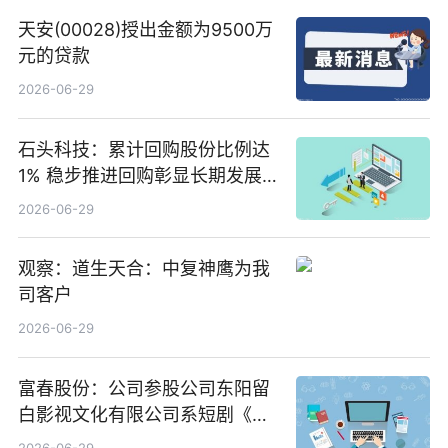
天安(00028)授出金额为9500万
元的贷款
2026-06-29
石头科技：累计回购股份比例达
1% 稳步推进回购彰显长期发展
信心 新动态
2026-06-29
观察：道生天合：中复神鹰为我
司客户
2026-06-29
富春股份：公司参股公司东阳留
白影视文化有限公司系短剧《风
声之双生谜局》的出品方 热门看
2026-06-29