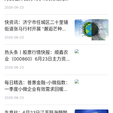
购160.50万股
2026-06-23
快资讯：济宁市任城区二十里铺
街道张马行村开展 “邂逅芒种节
气 传承农耕文化” 宣传活动
2026-06-23
热头条丨股票行情快报：顺鑫农
业（000860）6月23日主力资
金净卖出388.22万元
2026-06-23
每日精选：普惠金融-小微指数：
一季度小微企业有效需求回暖，
金融服务迈向可持续发展新阶段
2026-06-23
生意社：6月23日江苏联海醋酸