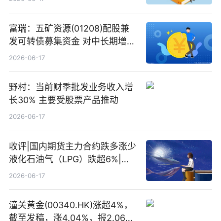
富瑞：五矿资源(01208)配股兼
发可转债募集资金 对中长期增长
和战略定位正面|当前焦点
2026-06-17
野村：当前财季批发业务收入增
长30% 主要受股票产品推动
2026-06-17
收评|国内期货主力合约跌多涨少
液化石油气（LPG）跌超6%|头
条焦点
2026-06-17
潼关黄金(00340.HK)涨超4%，
截至发稿，涨4.04%，报2.06港