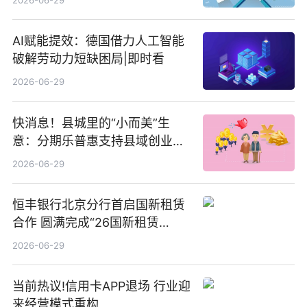
点
AI赋能提效：德国借力人工智能
破解劳动力短缺困局|即时看
2026-06-29
快消息！县城里的“小而美”生
意：分期乐普惠支持县域创业者
扎根生长
2026-06-29
恒丰银行北京分行首启国新租赁
合作 圆满完成“26国新租赁
SCP003”发行_焦点精选
2026-06-29
当前热议!信用卡APP退场 行业迎
来经营模式重构