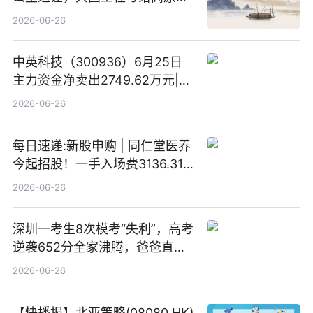
灵的温柔情书
2026-06-26
中英科技（300936）6月25日
主力资金净卖出2749.62万元|每
日速看
2026-06-26
每日速递:新股申购 | 同仁堂医养
今起招股！一手入场费3136.31
港元
2026-06-26
深圳一考生8次模考“失利”，高考
逆袭652分全家沸腾，爸爸直呼
“没查错吧” 焦点简讯
2026-06-26
【快播报】北亚策略(08080.HK)