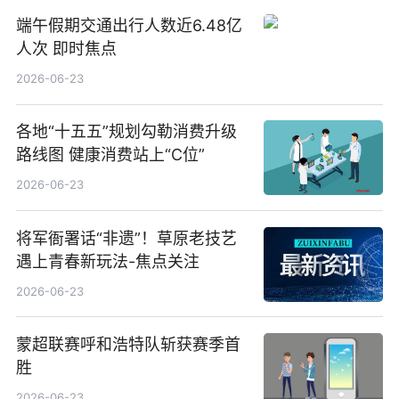
端午假期交通出行人数近6.48亿
人次 即时焦点
2026-06-23
各地“十五五”规划勾勒消费升级
路线图 健康消费站上“C位”
2026-06-23
将军衙署话“非遗”！草原老技艺
遇上青春新玩法-焦点关注
2026-06-23
蒙超联赛呼和浩特队斩获赛季首
胜
2026-06-23