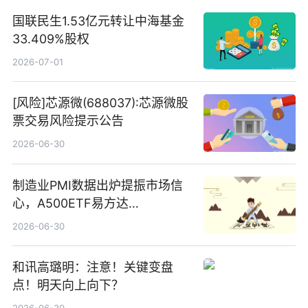
国联民生1.53亿元转让中海基金
33.409%股权
2026-07-01
[风险]芯源微(688037):芯源微股
票交易风险提示公告
2026-06-30
制造业PMI数据出炉提振市场信
心，A500ETF易方达
（159361）昨日“吸金”1.7亿元-
2026-06-30
焦点
和讯高璐明：注意！关键变盘
点！明天向上向下？