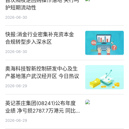
首次隔夜逆回购操作落地 央行呵
护短期流动性
2026-06-30
快报:消金行业密集补充资本金
合规转型步入深水区
2026-06-30
奥海科技智新控制研发中心及生
产基地落户武汉经开区 今日热议
2026-06-29
英记茶庄集团(08241)公布年度
业绩 净亏损2787.7万港元 同比
扩大65.15% 焦点速读
2026-06-29