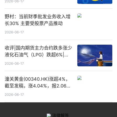
2026-06-17
野村：当前财季批发业务收入增
长30% 主要受股票产品推动
2026-06-17
收评|国内期货主力合约跌多涨少
液化石油气（LPG）跌超6%|头
条焦点
2026-06-17
潼关黄金(00340.HK)涨超4%，
截至发稿，涨4.04%，报2.06港
元，成交额369.05万港元|焦点
2026-06-17
关注