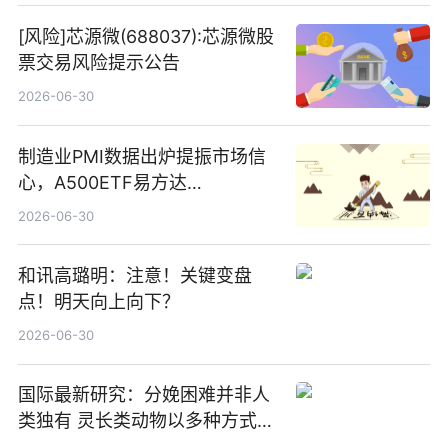
[风险]芯源微(688037):芯源微股
票交易风险提示公告
2026-06-30
制造业PMI数据出炉提振市场信
心，A500ETF易方达
（159361）昨日“吸金”1.7亿元-
2026-06-30
焦点
和讯高璐明：注意！关键变盘
点！明天向上向下？
2026-06-30
国际最新研究：分娩困难并非人
类独有 灵长类动物以多种方式演
化|最新消息