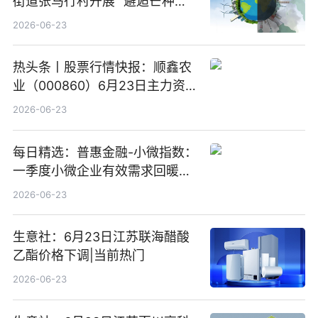
街道张马行村开展 “邂逅芒种节
气 传承农耕文化” 宣传活动
2026-06-23
热头条丨股票行情快报：顺鑫农
业（000860）6月23日主力资
金净卖出388.22万元
2026-06-23
每日精选：普惠金融-小微指数：
一季度小微企业有效需求回暖，
金融服务迈向可持续发展新阶段
2026-06-23
生意社：6月23日江苏联海醋酸
乙酯价格下调|当前热门
2026-06-23