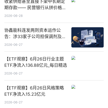
收紧供给甚至直接下架中长期定
期存款—— 民营银行从拼价格转
向拼服务
2026-06-28
协鑫能科连发两则资本运作公
告：涉33家子公司担保调剂及10
亿元产业基金设立
2026-06-27
【ETF观察】6月26日行业主题
ETF净流入136.88亿元_每日精选
2026-06-27
【ETF观察】6月26日风格策略
ETF净流入15.23亿元
2026-06-27