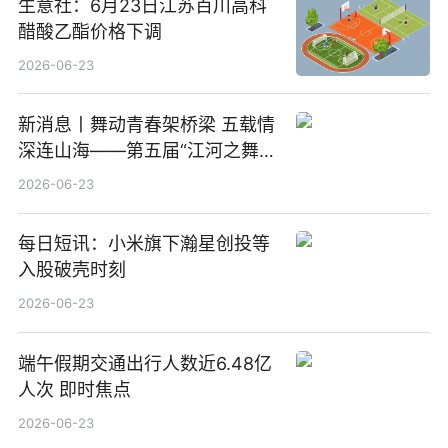
生意社：6月23日江苏百川高科
醋酸乙酯价格下调
2026-06-23
新消息丨舞动青春架桥梁 五载情
深连山海——第五届“江河之舞”
中美青少年文化交流展演在镇江
2026-06-23
举办
每日短讯：小米旗下瀚星创投等
入股破壳时刻
2026-06-23
端午假期交通出行人数近6.48亿
人次 即时焦点
2026-06-23