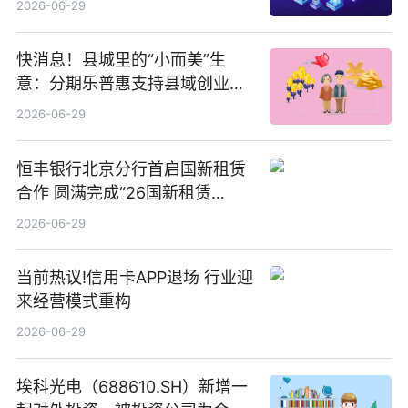
2026-06-29
快消息！县城里的“小而美”生
意：分期乐普惠支持县域创业者
扎根生长
2026-06-29
恒丰银行北京分行首启国新租赁
合作 圆满完成“26国新租赁
SCP003”发行_焦点精选
2026-06-29
当前热议!信用卡APP退场 行业迎
来经营模式重构
2026-06-29
埃科光电（688610.SH）新增一