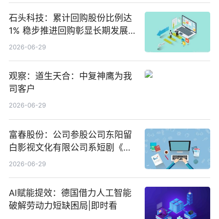
石头科技：累计回购股份比例达
1% 稳步推进回购彰显长期发展
信心 新动态
2026-06-29
观察：道生天合：中复神鹰为我
司客户
2026-06-29
富春股份：公司参股公司东阳留
白影视文化有限公司系短剧《风
声之双生谜局》的出品方 热门看
2026-06-29
点
AI赋能提效：德国借力人工智能
破解劳动力短缺困局|即时看