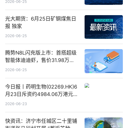
2026-06-25
光大期货：6月25日矿钢煤焦日
报 独家
2026-06-25
腾势N8L闪充版上市：首搭超级
智能体迪迪虾，售价31.98万
元-34.98万元 焦点日报
2026-06-25
今日报丨药明生物(02269.HK)6
月23日斥资约4984.06万港元回
购160.50万股
2026-06-23
快资讯：济宁市任城区二十里铺