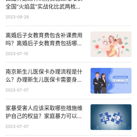
全国“火焰蓝”实战化比武两枚金
牌_天天百事通
2023-09-28
离婚后子女教育费包含补课费用
吗？离婚后子女教育费包括哪
些？
2023-07-10
南京新生儿医保卡办理流程是什
么？办理新生儿医保卡需要身份
证吗？ 全球微动态
2023-07-07
家暴受害人应该采取哪些措施维
护自己的权益？家庭暴力可以诉
讼离婚吗？
2023-07-07