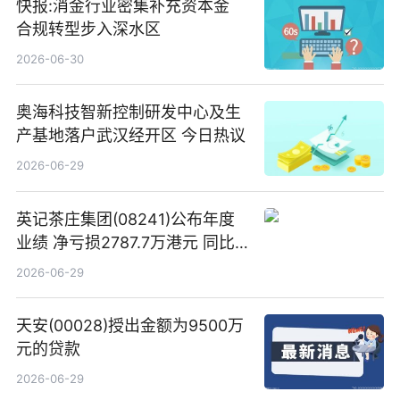
快报:消金行业密集补充资本金
合规转型步入深水区
2026-06-30
奥海科技智新控制研发中心及生
产基地落户武汉经开区 今日热议
2026-06-29
英记茶庄集团(08241)公布年度
业绩 净亏损2787.7万港元 同比
扩大65.15% 焦点速读
2026-06-29
天安(00028)授出金额为9500万
元的贷款
2026-06-29