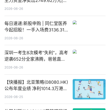
主力资金净卖出2749.62万元|每
日速看
2026-06-26
每日速递:新股申购 | 同仁堂医养
今起招股！一手入场费3136.31
港元
2026-06-26
深圳一考生8次模考“失利”，高考
逆袭652分全家沸腾，爸爸直呼
“没查错吧” 焦点简讯
2026-06-26
【快播报】北亚策略(08080.HK)
公布年度业绩 净利1014.3万港元
同比扭亏为盈
2026-06-25