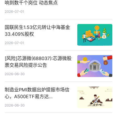
响到数千个岗位 动态焦点
2026-07-01
国联民生1.53亿元转让中海基金
33.409%股权
2026-07-01
[风险]芯源微(688037):芯源微股
票交易风险提示公告
2026-06-30
制造业PMI数据出炉提振市场信
心，A500ETF易方达
（159361）昨日“吸金”1.7亿元-
2026-06-30
焦点