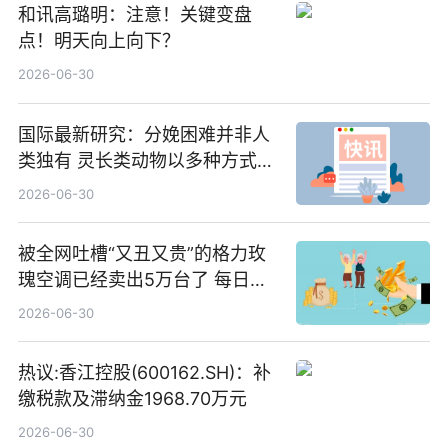
和讯高璐明：注意！关键变盘
点！明天向上向下？
2026-06-30
国际最新研究：分娩困难并非人
类独有 灵长类动物以多种方式演
化|最新消息
2026-06-30
被全网吐槽“又丑又贵”的格力玫
瑰空调已经卖出5万台了 每日热
文
2026-06-30
热议:香江控股(600162.SH)：补
缴税款及滞纳金1968.70万元
2026-06-30