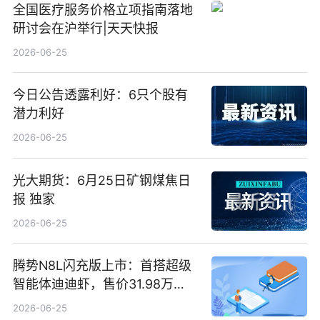
全国医疗服务价格立项指南落地
研讨会在沪举行|天天快报
2026-06-25
今日公告透露利好：6只个股有
潜力利好
2026-06-25
光大期货：6月25日矿钢煤焦日
报 独家
2026-06-25
腾势N8L闪充版上市：首搭超级
智能体迪迪虾，售价31.98万
元-34.98万元 焦点日报
2026-06-25