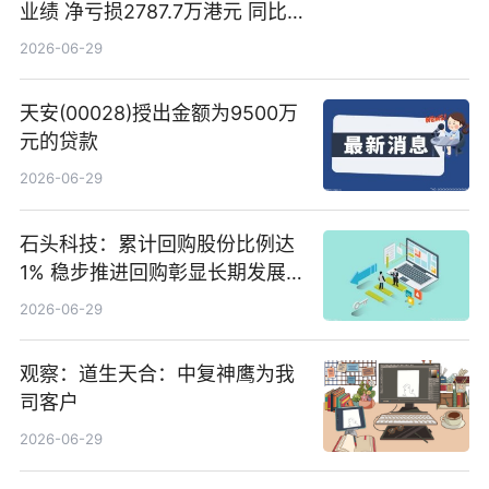
业绩 净亏损2787.7万港元 同比
扩大65.15% 焦点速读
2026-06-29
天安(00028)授出金额为9500万
元的贷款
2026-06-29
石头科技：累计回购股份比例达
1% 稳步推进回购彰显长期发展
信心 新动态
2026-06-29
观察：道生天合：中复神鹰为我
司客户
2026-06-29