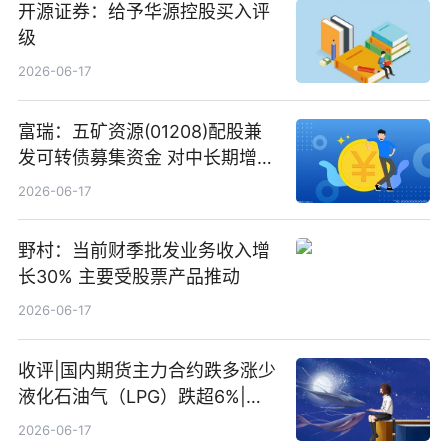
开源证券：给予华源控股买入评
级
2026-06-17
富瑞：五矿资源(01208)配股兼
发可转债募集资金 对中长期增长
和战略定位正面|当前焦点
2026-06-17
野村：当前财季批发业务收入增
长30% 主要受股票产品推动
2026-06-17
收评|国内期货主力合约跌多涨少
液化石油气（LPG）跌超6%|头
条焦点
2026-06-17