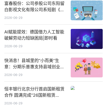
富春股份：公司参股公司东阳留
白影视文化有限公司系短剧《风
声之双生谜局》的出品方 热门看
2026-06-29
点
AI赋能提效：德国借力人工智能
破解劳动力短缺困局|即时看
2026-06-29
快消息！县城里的“小而美”生
意：分期乐普惠支持县域创业者
扎根生长
2026-06-29
恒丰银行北京分行首启国新租赁
合作 圆满完成“26国新租赁
SCP003”发行_焦点精选
2026-06-29