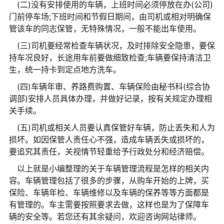
(二)没有安排使用的车辆，上班时间必须停放在办(公司)
门前停车场;下班时间和节假日期间，由司机或相对明确保
管该车的同志保管，无特殊情况，一般不能出车使用。
(三)司机要经常检查车辆状况，及时排除安全隐患，要保
持车况良好，长途用车前要做细致检查;车辆要保持清洁卫
生，统一持卡到定点地方洗车。
(四)车辆年审、养路费购置、车辆保险由秘书科(综合协
调部)安排人员具体办理，并做好记录，按有关规定办理相
关手续。
(五)司机或相关人员要认真保管好车辆，防止丢失和人为
损坏。如因保管人责任心不强，造成车辆丢失或损坏的，
要追究其责任，关视情节轻重给予行政处分和经济赔偿。
以上就是小编整理的关于车辆管理流程是怎样的相关内
容。车辆管理包括了很多的步骤，从购车开始的上牌，买
保险、车辆年检、车辆维修以及车辆的保养等等方面都是
有管理的。车主需要按照要求去做，这样也是为了保障车
辆的安全等。若您还有其余疑问，欢迎咨询网站律师。