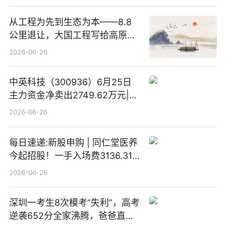
从工程为先到生态为本——8.8
公里退让，大国工程写给高原生
灵的温柔情书
2026-06-26
中英科技（300936）6月25日
主力资金净卖出2749.62万元|每
日速看
2026-06-26
每日速递:新股申购 | 同仁堂医养
今起招股！一手入场费3136.31
港元
2026-06-26
深圳一考生8次模考“失利”，高考
逆袭652分全家沸腾，爸爸直呼