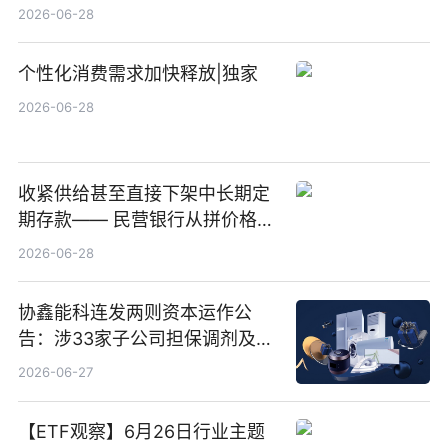
多卖点菜筹治病钱
2026-06-28
个性化消费需求加快释放|独家
2026-06-28
收紧供给甚至直接下架中长期定
期存款—— 民营银行从拼价格转
向拼服务
2026-06-28
协鑫能科连发两则资本运作公
告：涉33家子公司担保调剂及10
亿元产业基金设立
2026-06-27
【ETF观察】6月26日行业主题