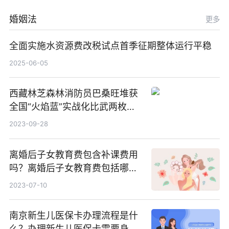
婚姻法
更多
全面实施水资源费改税试点首季征期整体运行平稳
2025-06-05
西藏林芝森林消防员巴桑旺堆获
全国“火焰蓝”实战化比武两枚金
牌_天天百事通
2023-09-28
离婚后子女教育费包含补课费用
吗？离婚后子女教育费包括哪
些？
2023-07-10
南京新生儿医保卡办理流程是什
么？办理新生儿医保卡需要身份