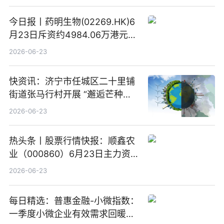
今日报丨药明生物(02269.HK)6
月23日斥资约4984.06万港元回
购160.50万股
2026-06-23
快资讯：济宁市任城区二十里铺
街道张马行村开展 “邂逅芒种节
气 传承农耕文化” 宣传活动
2026-06-23
热头条丨股票行情快报：顺鑫农
业（000860）6月23日主力资
金净卖出388.22万元
2026-06-23
每日精选：普惠金融-小微指数：
一季度小微企业有效需求回暖，