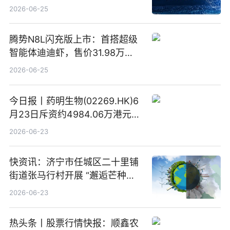
2026-06-25
腾势N8L闪充版上市：首搭超级
智能体迪迪虾，售价31.98万
元-34.98万元 焦点日报
2026-06-25
今日报丨药明生物(02269.HK)6
月23日斥资约4984.06万港元回
购160.50万股
2026-06-23
快资讯：济宁市任城区二十里铺
街道张马行村开展 “邂逅芒种节
气 传承农耕文化” 宣传活动
2026-06-23
热头条丨股票行情快报：顺鑫农