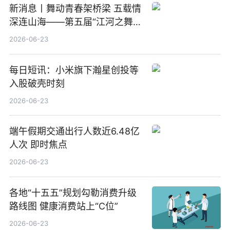
新消息丨舞动青春架桥梁 五载情
深连山海——第五届“江河之舞”
中美青少年文化交流展演在镇江
2026-06-23
举办
每日短讯：小米旗下瀚星创投等
入股破壳时刻
2026-06-23
端午假期交通出行人数近6.48亿
人次 即时焦点
2026-06-23
各地“十五五”规划勾勒消费升级
路线图 健康消费站上“C位”
2026-06-23