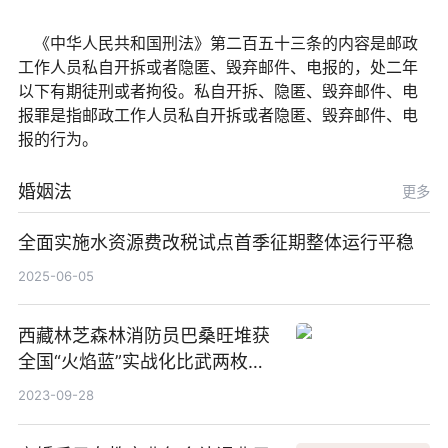
《中华人民共和国刑法》第二百五十三条的内容是邮政
工作人员私自开拆或者隐匿、毁弃邮件、电报的，处二年
以下有期徒刑或者拘役。私自开拆、隐匿、毁弃邮件、电
报罪是指邮政工作人员私自开拆或者隐匿、毁弃邮件、电
报的行为。
婚姻法
更多
全面实施水资源费改税试点首季征期整体运行平稳
2025-06-05
西藏林芝森林消防员巴桑旺堆获
全国“火焰蓝”实战化比武两枚金
牌_天天百事通
2023-09-28