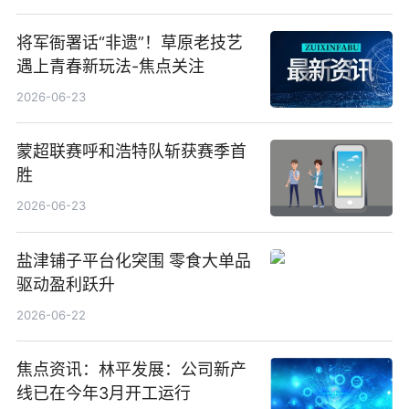
将军衙署话“非遗”！草原老技艺
遇上青春新玩法-焦点关注
2026-06-23
蒙超联赛呼和浩特队斩获赛季首
胜
2026-06-23
盐津铺子平台化突围 零食大单品
驱动盈利跃升
2026-06-22
焦点资讯：林平发展：公司新产
线已在今年3月开工运行