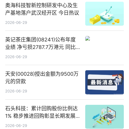
奥海科技智新控制研发中心及生
产基地落户武汉经开区 今日热议
2026-06-29
英记茶庄集团(08241)公布年度
业绩 净亏损2787.7万港元 同比
扩大65.15% 焦点速读
2026-06-29
天安(00028)授出金额为9500万
元的贷款
2026-06-29
石头科技：累计回购股份比例达
1% 稳步推进回购彰显长期发展
信心 新动态
2026-06-29