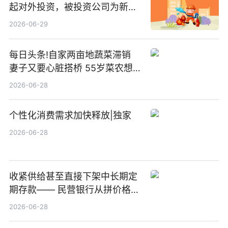
起对外投资，被投资公司为新绘
纪（重庆）科技有限公司
2026-06-29
每日头条!自家两亩地蔬菜滞销
妻子又要心脏搭桥 55岁菜农想
多卖点菜筹治病钱
2026-06-28
个性化消费需求加快释放|独家
2026-06-28
收紧供给甚至直接下架中长期定
期存款—— 民营银行从拼价格转
向拼服务
2026-06-28