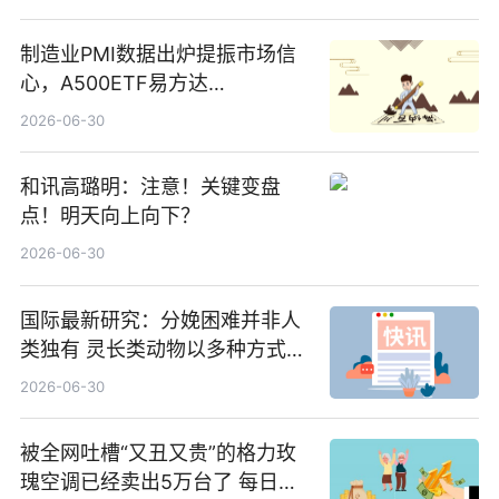
制造业PMI数据出炉提振市场信
心，A500ETF易方达
（159361）昨日“吸金”1.7亿元-
2026-06-30
焦点
和讯高璐明：注意！关键变盘
点！明天向上向下？
2026-06-30
国际最新研究：分娩困难并非人
类独有 灵长类动物以多种方式演
化|最新消息
2026-06-30
被全网吐槽“又丑又贵”的格力玫
瑰空调已经卖出5万台了 每日热