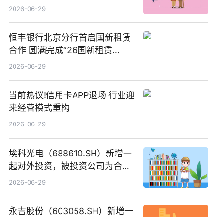
扎根生长
2026-06-29
恒丰银行北京分行首启国新租赁
合作 圆满完成“26国新租赁
SCP003”发行_焦点精选
2026-06-29
当前热议!信用卡APP退场 行业迎
来经营模式重构
2026-06-29
埃科光电（688610.SH）新增一
起对外投资，被投资公司为合肥
元随信息技术有限公司
2026-06-29
永吉股份（603058.SH）新增一