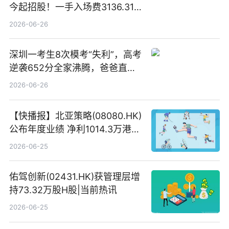
今起招股！一手入场费3136.31
港元
2026-06-26
深圳一考生8次模考“失利”，高考
逆袭652分全家沸腾，爸爸直呼
“没查错吧” 焦点简讯
2026-06-26
【快播报】北亚策略(08080.HK)
公布年度业绩 净利1014.3万港元
同比扭亏为盈
2026-06-25
佑驾创新(02431.HK)获管理层增
持73.32万股H股|当前热讯
2026-06-25