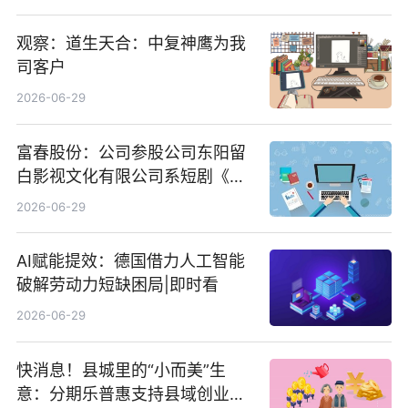
观察：道生天合：中复神鹰为我
司客户
2026-06-29
富春股份：公司参股公司东阳留
白影视文化有限公司系短剧《风
声之双生谜局》的出品方 热门看
2026-06-29
点
AI赋能提效：德国借力人工智能
破解劳动力短缺困局|即时看
2026-06-29
快消息！县城里的“小而美”生
意：分期乐普惠支持县域创业者