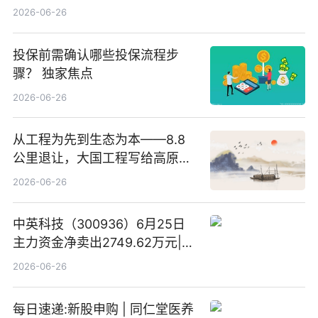
2026-06-26
投保前需确认哪些投保流程步
骤？ 独家焦点
2026-06-26
从工程为先到生态为本——8.8
公里退让，大国工程写给高原生
灵的温柔情书
2026-06-26
中英科技（300936）6月25日
主力资金净卖出2749.62万元|每
日速看
2026-06-26
每日速递:新股申购 | 同仁堂医养