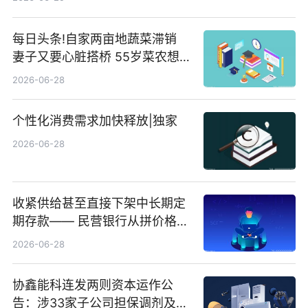
每日头条!自家两亩地蔬菜滞销
妻子又要心脏搭桥 55岁菜农想
多卖点菜筹治病钱
2026-06-28
个性化消费需求加快释放|独家
2026-06-28
收紧供给甚至直接下架中长期定
期存款—— 民营银行从拼价格转
向拼服务
2026-06-28
协鑫能科连发两则资本运作公
告：涉33家子公司担保调剂及10