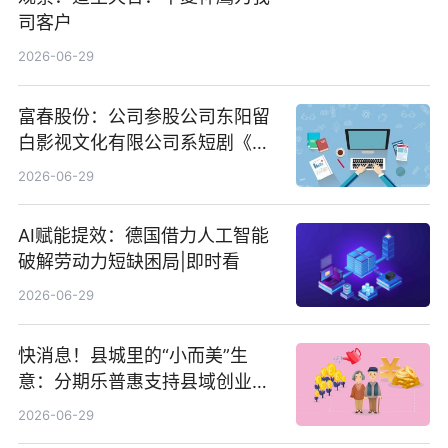
司客户
2026-06-29
富春股份：公司参股公司东阳留
白影视文化有限公司系短剧《风
声之双生谜局》的出品方 热门看
2026-06-29
点
AI赋能提效：德国借力人工智能
破解劳动力短缺困局|即时看
2026-06-29
快消息！县城里的“小而美”生
意：分期乐普惠支持县域创业者
扎根生长
2026-06-29