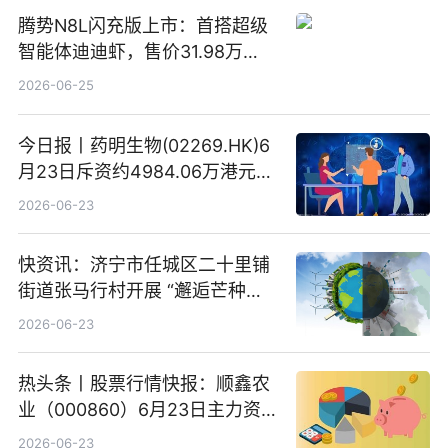
腾势N8L闪充版上市：首搭超级
智能体迪迪虾，售价31.98万
元-34.98万元 焦点日报
2026-06-25
今日报丨药明生物(02269.HK)6
月23日斥资约4984.06万港元回
购160.50万股
2026-06-23
快资讯：济宁市任城区二十里铺
街道张马行村开展 “邂逅芒种节
气 传承农耕文化” 宣传活动
2026-06-23
热头条丨股票行情快报：顺鑫农
业（000860）6月23日主力资
金净卖出388.22万元
2026-06-23