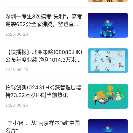
深圳一考生8次模考“失利”，高考
逆袭652分全家沸腾，爸爸直呼
“没查错吧” 焦点简讯
2026-06-26
【快播报】北亚策略(08080.HK)
公布年度业绩 净利1014.3万港元
同比扭亏为盈
2026-06-25
佑驾创新(02431.HK)获管理层增
持73.32万股H股|当前热讯
2026-06-25
“宁小智”：从“南京样本”到“中国
名片”