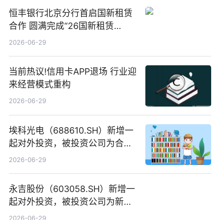
恒丰银行北京分行首启国新租赁
合作 圆满完成“26国新租赁
SCP003”发行_焦点精选
2026-06-29
当前热议!信用卡APP退场 行业迎
来经营模式重构
2026-06-29
埃科光电（688610.SH）新增一
起对外投资，被投资公司为合肥
元随信息技术有限公司
2026-06-29
永吉股份（603058.SH）新增一
起对外投资，被投资公司为新绘
纪（重庆）科技有限公司
2026-06-29