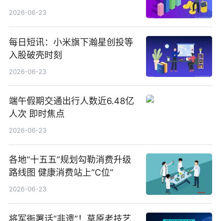
中美青少年文化交流展演在镇江
2026-06-23
举办
每日短讯：小米旗下瀚星创投等
入股破壳时刻
2026-06-23
端午假期交通出行人数近6.48亿
人次 即时焦点
2026-06-23
各地“十五五”规划勾勒消费升级
路线图 健康消费站上“C位”
2026-06-23
将军衙署话“非遗”！草原老技艺