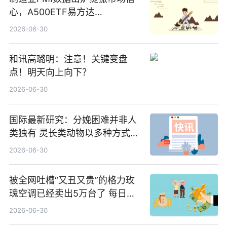
心，A500ETF易方达
（159361）昨日“吸金”1.7亿元-
2026-06-30
焦点
和讯高璐明：注意！关键变盘
点！明天向上向下？
2026-06-30
国际最新研究：分娩困难并非人
类独有 灵长类动物以多种方式演
化|最新消息
2026-06-30
被全网吐槽“又丑又贵”的格力玫
瑰空调已经卖出5万台了 每日热
文
2026-06-30