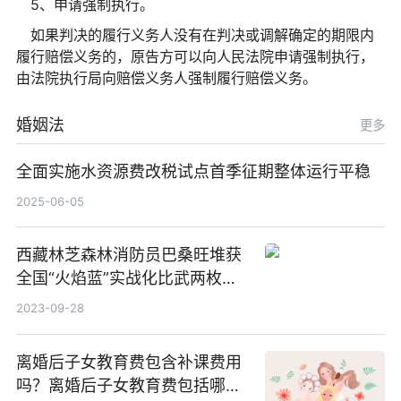
5、申请强制执行。
如果判决的履行义务人没有在判决或调解确定的期限内
履行赔偿义务的，原告方可以向人民法院申请强制执行，
由法院执行局向赔偿义务人强制履行赔偿义务。
婚姻法
更多
全面实施水资源费改税试点首季征期整体运行平稳
2025-06-05
西藏林芝森林消防员巴桑旺堆获
全国“火焰蓝”实战化比武两枚金
牌_天天百事通
2023-09-28
离婚后子女教育费包含补课费用
吗？离婚后子女教育费包括哪