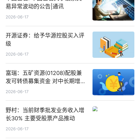
易异常波动的公告|通讯
2026-06-17
开源证券：给予华源控股买入评
级
2026-06-17
富瑞：五矿资源(01208)配股兼
发可转债募集资金 对中长期增长
和战略定位正面|当前焦点
2026-06-17
野村：当前财季批发业务收入增
长30% 主要受股票产品推动
2026-06-17