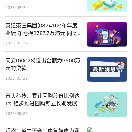
2026-06-29
英记茶庄集团(08241)公布年度
业绩 净亏损2787.7万港元 同比
扩大65.15% 焦点速读
2026-06-29
天安(00028)授出金额为9500万
元的贷款
2026-06-29
石头科技：累计回购股份比例达
1% 稳步推进回购彰显长期发展
信心 新动态
2026-06-29
观察：道生天合：中复神鹰为我