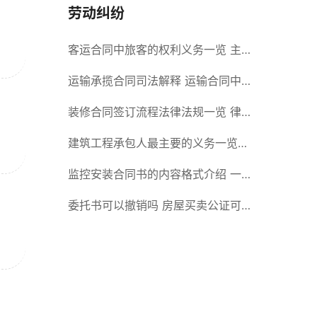
劳动纠纷
客运合同中旅客的权利义务一览 主
要包括这些内容
运输承揽合同司法解释 运输合同中
承运人的义务有哪些
装修合同签订流程法律法规一览 律
师解答
建筑工程承包人最主要的义务一览
承包合同内容介绍
监控安装合同书的内容格式介绍 一
般包括这些条款
委托书可以撤销吗 房屋买卖公证可
否撤销