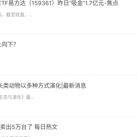
F易方达（159361）昨日“吸金”1.7亿元-焦点
，截至收盘，...
上向下？
长类动物以多种方式演化|最新消息
态与演化》最...
卖出5万台了 每日热文