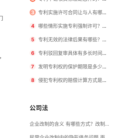
请不同类型的专利所需要的钱不同
3
专利实施许可合同让与人有哪些
门
主要义务？专利实施许可合同与专利
4
哪些情形实施专利强制许可？专
许可合同有什么区别？
利强制许可的前提条件是什么？
5
专利无效的法律后果有哪些？专
利的无效情形有哪些？
6
专利驳回复审具体有多长时间？
，
哪些情况下专利申请可能被驳回？
7
发明专利权的保护期限是多少
年？非专利发明人是否有专利申请
8
侵犯专利权的赔偿计算方式是什
权？
么？侵犯专利权的诉讼时效为多长时
间？
公司法
企业改制的含义 有哪些方式？改制
后国企员工属于什么性质？
民营企业改制中的隐形债务问题 面