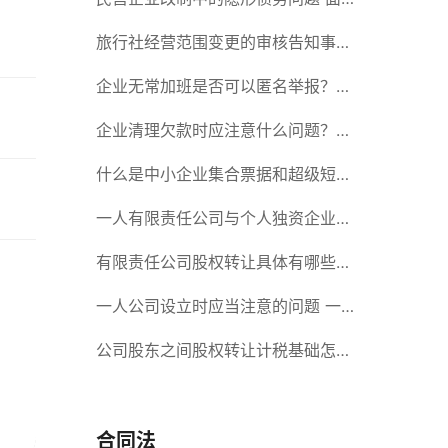
对隐形债务问题应该如何解决？
旅行社经营范围变更的审核告知事项
旅游业的发展现状和趋势
企业无常加班是否可以匿名举报？强
制加班公司没有加班费怎么办？
企业清理欠款时应注意什么问题？企
业短期借款需要注意哪些事项？
什么是中小企业集合票据和超级短期
融资券？一起来了解一下吧！
一人有限责任公司与个人独资企业的
区别 这些知识你都知道吗？
有限责任公司股权转让具体有哪些形
式？来了解下这五种形式
一人公司设立时应当注意的问题 一
人公司的特征
公司股东之间股权转让计税基础怎么
确认？公司股东之间的股权转让要符
合什么要件？
合同法