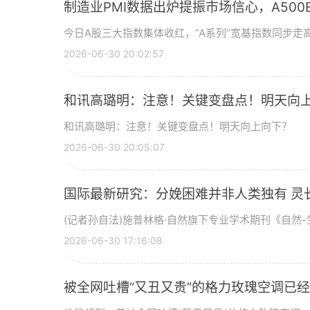
制造业PMI数据出炉提振市场信心，A500ET
今日A股三大指数集体收红，“A系列”宽基指数同步走高
2026-06-30 20:02:57
和讯高璐明：注意！关键变盘点！明天向
和讯高璐明：注意！关键变盘点！明天向上向下？
2026-06-30 20:05:07
国际最新研究：分娩困难并非人类独有 灵
(记者孙自法)施普林格·自然旗下专业学术期刊《自然-生
2026-06-30 17:16:08
被全网吐槽“又丑又贵”的格力玫瑰空调已经