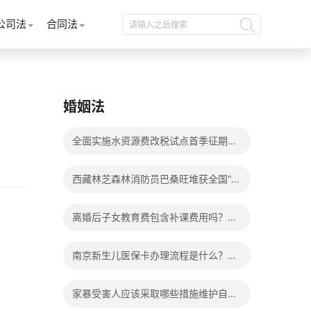
公司法
合同法
婚姻法
全面实施水资源费改税试点首季征期整
体运行平稳
西藏林芝森林消防员巴桑旺堆获全国“火
焰蓝”实战化比武两枚金牌_天天百事通
离婚后子女教育费包含补课费用吗？离
婚后子女教育费包括哪些？
南京新生儿医保卡办理流程是什么？办
理新生儿医保卡需要身份证吗？ 全球微
家暴受害人应该采取哪些措施维护自己
动态