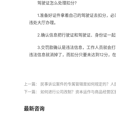
驾驶证怎么处理扣分?
1.准备好
证件
拿着自己的驾驶证去扣分，必
违处大厅办理。
2.确认信息把行驶证和驾驶证、身份证一
3.交罚款确认是违法信息，工作人员就会
违法信息就消掉了，而扣分只要未达到12分，
标签：
车闯红灯怎么举报
驾驶证怎么处理扣分
上一篇：
民事诉讼案件的专属管辖是如何规定的？人
下一篇：
如何进行公司改制？资本运作与商品经营区
最新咨询