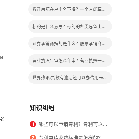
的权益？家庭暴力可以诉讼离婚吗？
拆迁房都在户主名下吗？一个人能享受
两次拆迁政策吗？ 世界快报
标的是什么意思？标的的种类总体上包
括哪些内容是什么？
证券承销商指的是什么？股票承销商职
责有哪些？
辆
营业执照年审怎么年审？营业执照一般
几天能拿到？
世界热讯:贷款有逾期还可以办信用卡
的
吗？贷款有逾期有档案记录吗？
知识纠纷
名
1
哪些可以申请专利？专利可以同
时多个人一起申请吗？
2
专利申请收费标准是怎样的？申