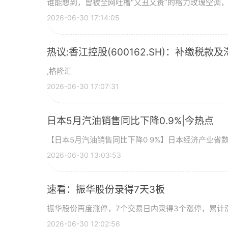
谁能想到，曾被全网吐槽“又丑又贵”的格力玫瑰空调，如
2026-06-30 17:14:05
热议:香江控股(600162.SH)：补缴税款及
,格隆汇
2026-06-30 17:07:31
日本5月汽油销售同比下降0.9%|今热点
【日本5月汽油销售同比下降0 9%】日本经济产业省
2026-06-30 13:03:53
速看：振华股份录得7天3板
振华股份再度涨停，7个交易日内录得3个涨停，累计涨幅
2026-06-30 12:02:56