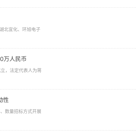
湖北宜化、环旭电子
0万人民币
成立，法定代表人为蒋
动性
率、数量招标方式开展