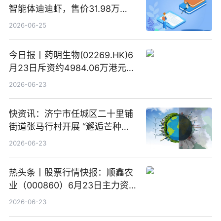
智能体迪迪虾，售价31.98万
元-34.98万元 焦点日报
2026-06-25
今日报丨药明生物(02269.HK)6
月23日斥资约4984.06万港元回
购160.50万股
2026-06-23
快资讯：济宁市任城区二十里铺
街道张马行村开展 “邂逅芒种节
气 传承农耕文化” 宣传活动
2026-06-23
热头条丨股票行情快报：顺鑫农
业（000860）6月23日主力资
金净卖出388.22万元
2026-06-23