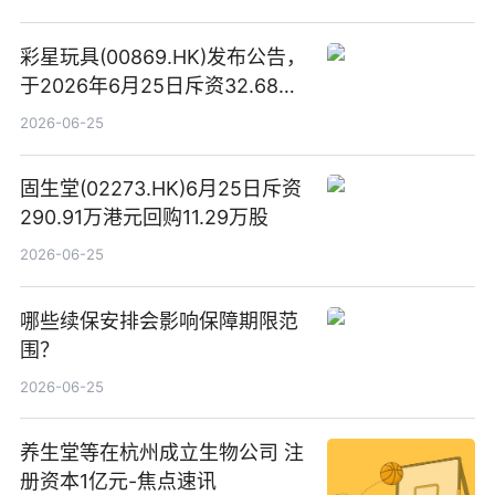
彩星玩具(00869.HK)发布公告，
于2026年6月25日斥资32.68万
港元回购68.4万股|焦点速讯
2026-06-25
固生堂(02273.HK)6月25日斥资
290.91万港元回购11.29万股
2026-06-25
哪些续保安排会影响保障期限范
围？
2026-06-25
养生堂等在杭州成立生物公司 注
册资本1亿元-焦点速讯