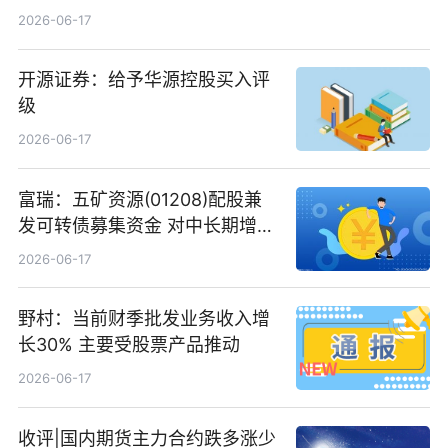
2026-06-17
开源证券：给予华源控股买入评
级
2026-06-17
富瑞：五矿资源(01208)配股兼
发可转债募集资金 对中长期增长
和战略定位正面|当前焦点
2026-06-17
野村：当前财季批发业务收入增
长30% 主要受股票产品推动
2026-06-17
收评|国内期货主力合约跌多涨少