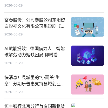
2026-06-29
富春股份：公司参股公司东阳留
白影视文化有限公司系短剧《风
声之双生谜局》的出品方 热门看
2026-06-29
点
AI赋能提效：德国借力人工智能
破解劳动力短缺困局|即时看
2026-06-29
快消息！县城里的“小而美”生
意：分期乐普惠支持县域创业者
扎根生长
2026-06-29
恒丰银行北京分行首启国新租赁