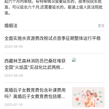
起六个月内审结。有特殊情况需要延长的，由本院院长批
准，可以延长六个月;还需要延长的，报请上级人民法院批
准。
婚姻法
更多
全面实施水资源费改税试点首季征期整体运行平稳
2025-06-05
西藏林芝森林消防员巴桑旺堆获
全国“火焰蓝”实战化比武两枚金
牌_天天百事通
2023-09-28
离婚后子女教育费包含补课费用
吗？离婚后子女教育费包括哪
些？
2023-07-10