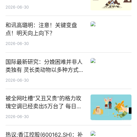
（159361）昨日“吸金”1.7亿元-
2026-06-30
焦点
和讯高璐明：注意！关键变盘
点！明天向上向下？
2026-06-30
国际最新研究：分娩困难并非人
类独有 灵长类动物以多种方式演
化|最新消息
2026-06-30
被全网吐槽“又丑又贵”的格力玫
瑰空调已经卖出5万台了 每日热
文
2026-06-30
热议:香江控股(600162.SH)：补