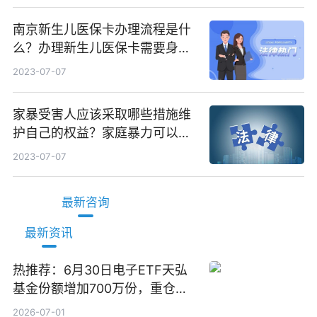
南京新生儿医保卡办理流程是什
么？办理新生儿医保卡需要身份
证吗？ 全球微动态
2023-07-07
家暴受害人应该采取哪些措施维
护自己的权益？家庭暴力可以诉
讼离婚吗？
2023-07-07
最新咨询
最新资讯
热推荐：6月30日电子ETF天弘
基金份额增加700万份，重仓股
立讯精密、寒武纪、工业富联
2026-07-01