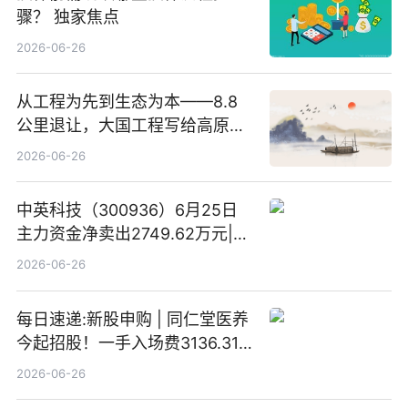
骤？ 独家焦点
2026-06-26
从工程为先到生态为本——8.8
公里退让，大国工程写给高原生
灵的温柔情书
2026-06-26
中英科技（300936）6月25日
主力资金净卖出2749.62万元|每
日速看
2026-06-26
每日速递:新股申购 | 同仁堂医养
今起招股！一手入场费3136.31
港元
2026-06-26