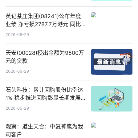
英记茶庄集团(08241)公布年度
业绩 净亏损2787.7万港元 同比
扩大65.15% 焦点速读
2026-06-29
天安(00028)授出金额为9500万
元的贷款
2026-06-29
石头科技：累计回购股份比例达
1% 稳步推进回购彰显长期发展
信心 新动态
2026-06-29
观察：道生天合：中复神鹰为我
司客户