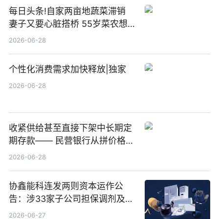
每日头条!自家两亩地蔬菜滞销
妻子又要心脏搭桥 55岁菜农想
多卖点菜筹治病钱
2026-06-28
个性化消费需求加快释放|独家
2026-06-28
收紧供给甚至直接下架中长期定
期存款—— 民营银行从拼价格转
向拼服务
2026-06-28
协鑫能科连发两则资本运作公
告：涉33家子公司担保调剂及10
亿元产业基金设立
2026-06-27