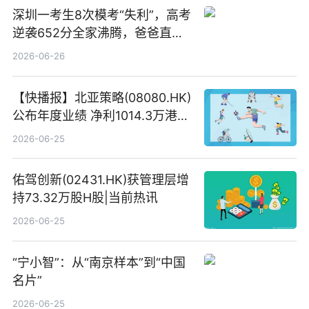
深圳一考生8次模考“失利”，高考
逆袭652分全家沸腾，爸爸直呼
“没查错吧” 焦点简讯
2026-06-26
【快播报】北亚策略(08080.HK)
公布年度业绩 净利1014.3万港元
同比扭亏为盈
2026-06-25
佑驾创新(02431.HK)获管理层增
持73.32万股H股|当前热讯
2026-06-25
“宁小智”：从“南京样本”到“中国
名片”
2026-06-25