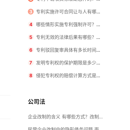
请不同类型的专利所需要的钱不同
3
专利实施许可合同让与人有哪些
主要义务？专利实施许可合同与专利
4
哪些情形实施专利强制许可？专
许可合同有什么区别？
利强制许可的前提条件是什么？
5
专利无效的法律后果有哪些？专
利的无效情形有哪些？
6
专利驳回复审具体有多长时间？
哪些情况下专利申请可能被驳回？
7
发明专利权的保护期限是多少
年？非专利发明人是否有专利申请
8
侵犯专利权的赔偿计算方式是什
权？
么？侵犯专利权的诉讼时效为多长时
间？
公司法
企业改制的含义 有哪些方式？改制
后国企员工属于什么性质？
民营企业改制中的隐形债务问题 面