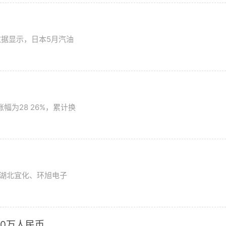
数据显示，日本5月汽油
为28 26%，累计换
湖北宜化、环旭电子
0万人民币