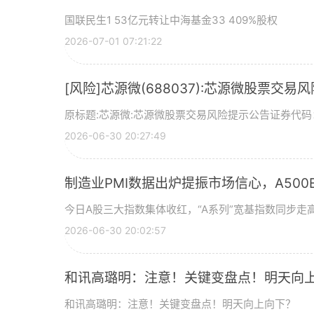
国联民生1 53亿元转让中海基金33 409%股权
2026-07-01 07:21:22
[风险]芯源微(688037):芯源微股票交易
原标题:芯源微:芯源微股票交易风险提示公告证券代码：
2026-06-30 20:27:49
制造业PMI数据出炉提振市场信心，A500ET
今日A股三大指数集体收红，“A系列”宽基指数同步走高
2026-06-30 20:02:57
和讯高璐明：注意！关键变盘点！明天向
和讯高璐明：注意！关键变盘点！明天向上向下？