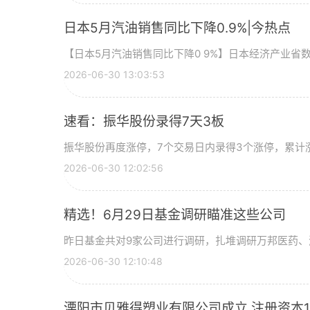
日本5月汽油销售同比下降0.9%|今热点
【日本5月汽油销售同比下降0 9%】日本经济产业省
2026-06-30 13:03:53
速看：振华股份录得7天3板
振华股份再度涨停，7个交易日内录得3个涨停，累计涨幅
2026-06-30 12:02:56
精选！6月29日基金调研瞄准这些公司
昨日基金共对9家公司进行调研，扎堆调研万邦医药、
2026-06-30 12:10:48
溧阳市贝雅得塑业有限公司成立 注册资本1