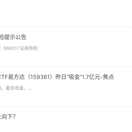
风险提示公告
688037证券简称：
F易方达（159361）昨日“吸金”1.7亿元-焦点
，截至收盘，...
上向下？