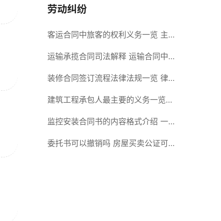
劳动纠纷
客运合同中旅客的权利义务一览 主
要包括这些内容
运输承揽合同司法解释 运输合同中
承运人的义务有哪些
装修合同签订流程法律法规一览 律
师解答
建筑工程承包人最主要的义务一览
承包合同内容介绍
监控安装合同书的内容格式介绍 一
般包括这些条款
委托书可以撤销吗 房屋买卖公证可
否撤销