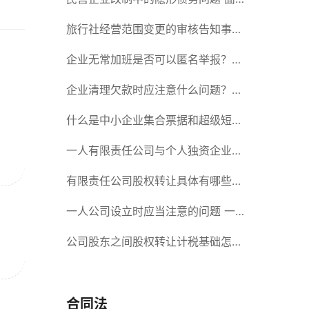
对隐形债务问题应该如何解决？
旅行社经营范围变更的审核告知事项
旅游业的发展现状和趋势
企业无常加班是否可以匿名举报？强
制加班公司没有加班费怎么办？
企业清理欠款时应注意什么问题？企
业短期借款需要注意哪些事项？
什么是中小企业集合票据和超级短期
融资券？一起来了解一下吧！
一人有限责任公司与个人独资企业的
区别 这些知识你都知道吗？
有限责任公司股权转让具体有哪些形
式？来了解下这五种形式
一人公司设立时应当注意的问题 一
人公司的特征
公司股东之间股权转让计税基础怎么
确认？公司股东之间的股权转让要符
合什么要件？
合同法