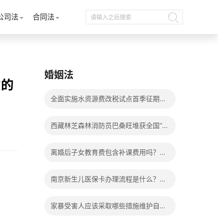
公司法
合同法
婚姻法
意的
全面实施水资源费改税试点首季征期整
体运行平稳
西藏林芝森林消防员巴桑旺堆获全国“火
焰蓝”实战化比武两枚金牌_天天百事通
离婚后子女教育费包含补课费用吗？离
婚后子女教育费包括哪些？
南京新生儿医保卡办理流程是什么？办
理新生儿医保卡需要身份证吗？ 全球微
家暴受害人应该采取哪些措施维护自己
动态