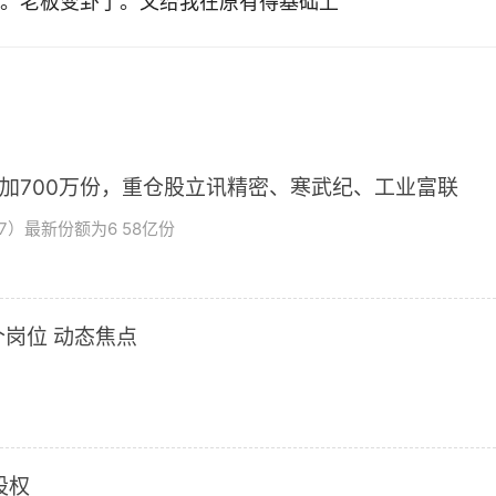
。老板变卦了。又给我在原有得基础上
增加700万份，重仓股立讯精密、寒武纪、工业富联
7）最新份额为6 58亿份
岗位 动态焦点
股权