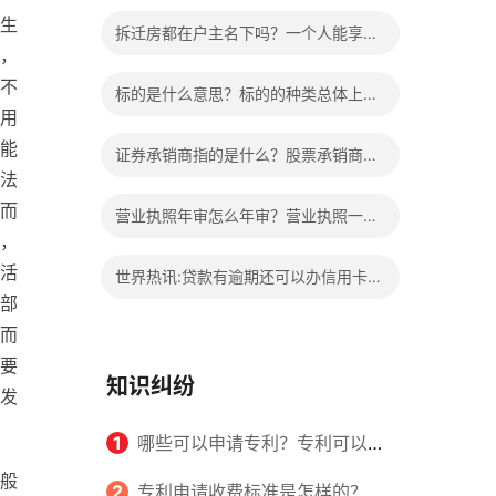
的权益？家庭暴力可以诉讼离婚吗？
生
拆迁房都在户主名下吗？一个人能享受
，
两次拆迁政策吗？ 世界快报
不
标的是什么意思？标的的种类总体上包
用
括哪些内容是什么？
能
证券承销商指的是什么？股票承销商职
法
责有哪些？
而
营业执照年审怎么年审？营业执照一般
，
几天能拿到？
活
世界热讯:贷款有逾期还可以办信用卡
部
吗？贷款有逾期有档案记录吗？
而
要
知识纠纷
发
1
哪些可以申请专利？专利可以同
般
时多个人一起申请吗？
2
专利申请收费标准是怎样的？申