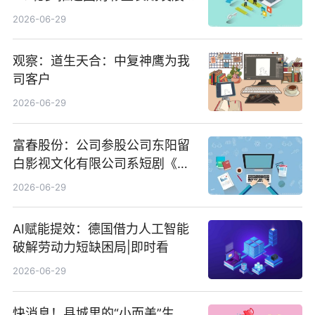
信心 新动态
2026-06-29
观察：道生天合：中复神鹰为我
司客户
2026-06-29
富春股份：公司参股公司东阳留
白影视文化有限公司系短剧《风
声之双生谜局》的出品方 热门看
2026-06-29
点
AI赋能提效：德国借力人工智能
破解劳动力短缺困局|即时看
2026-06-29
快消息！县城里的“小而美”生