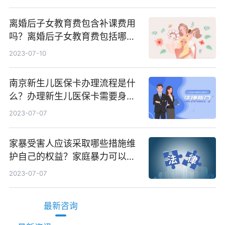
离婚后子女教育费包含补课费用
吗？离婚后子女教育费包括哪
些？
2023-07-10
南京新生儿医保卡办理流程是什
么？办理新生儿医保卡需要身份
证吗？ 全球微动态
2023-07-07
家暴受害人应该采取哪些措施维
护自己的权益？家庭暴力可以诉
讼离婚吗？
2023-07-07
最新咨询