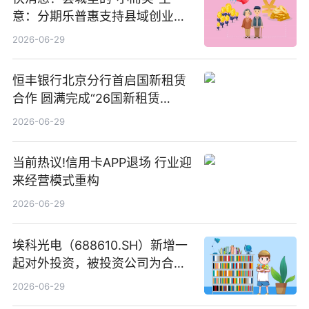
意：分期乐普惠支持县域创业者
扎根生长
2026-06-29
恒丰银行北京分行首启国新租赁
合作 圆满完成“26国新租赁
SCP003”发行_焦点精选
2026-06-29
当前热议!信用卡APP退场 行业迎
来经营模式重构
2026-06-29
埃科光电（688610.SH）新增一
起对外投资，被投资公司为合肥
元随信息技术有限公司
2026-06-29