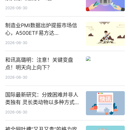
2026-06-30
制造业PMI数据出炉提振市场信
心，A500ETF易方达
（159361）昨日“吸金”1.7亿元-
2026-06-30
焦点
和讯高璐明：注意！关键变盘
点！明天向上向下？
2026-06-30
国际最新研究：分娩困难并非人
类独有 灵长类动物以多种方式演
化|最新消息
2026-06-30
被全网吐槽“又丑又贵”的格力玫