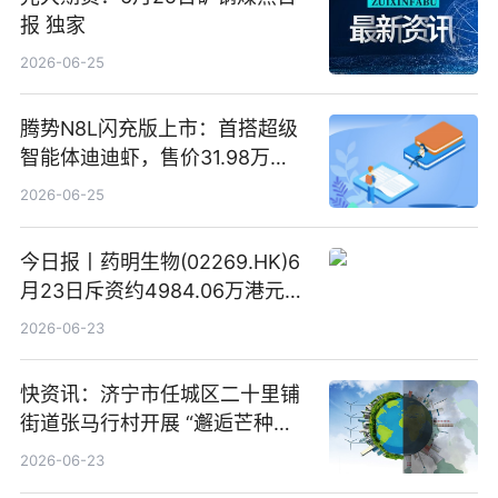
报 独家
2026-06-25
腾势N8L闪充版上市：首搭超级
智能体迪迪虾，售价31.98万
元-34.98万元 焦点日报
2026-06-25
今日报丨药明生物(02269.HK)6
月23日斥资约4984.06万港元回
购160.50万股
2026-06-23
快资讯：济宁市任城区二十里铺
街道张马行村开展 “邂逅芒种节
气 传承农耕文化” 宣传活动
2026-06-23