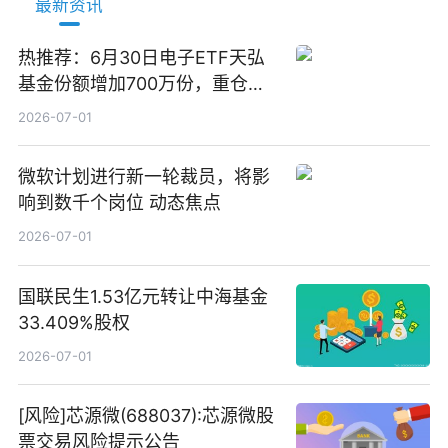
最新资讯
热推荐：6月30日电子ETF天弘
基金份额增加700万份，重仓股
立讯精密、寒武纪、工业富联
2026-07-01
微软计划进行新一轮裁员，将影
响到数千个岗位 动态焦点
2026-07-01
国联民生1.53亿元转让中海基金
33.409%股权
2026-07-01
[风险]芯源微(688037):芯源微股
票交易风险提示公告