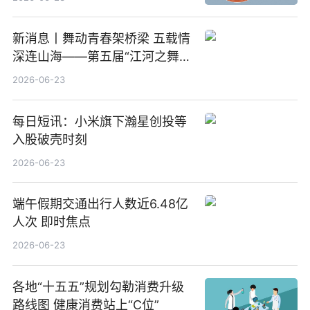
新消息丨舞动青春架桥梁 五载情
深连山海——第五届“江河之舞”
中美青少年文化交流展演在镇江
2026-06-23
举办
每日短讯：小米旗下瀚星创投等
入股破壳时刻
2026-06-23
端午假期交通出行人数近6.48亿
人次 即时焦点
2026-06-23
各地“十五五”规划勾勒消费升级
路线图 健康消费站上“C位”