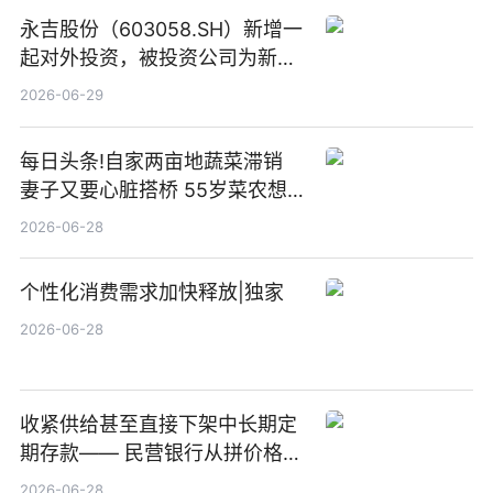
永吉股份（603058.SH）新增一
起对外投资，被投资公司为新绘
纪（重庆）科技有限公司
2026-06-29
每日头条!自家两亩地蔬菜滞销
妻子又要心脏搭桥 55岁菜农想
多卖点菜筹治病钱
2026-06-28
个性化消费需求加快释放|独家
2026-06-28
收紧供给甚至直接下架中长期定
期存款—— 民营银行从拼价格转
向拼服务
2026-06-28