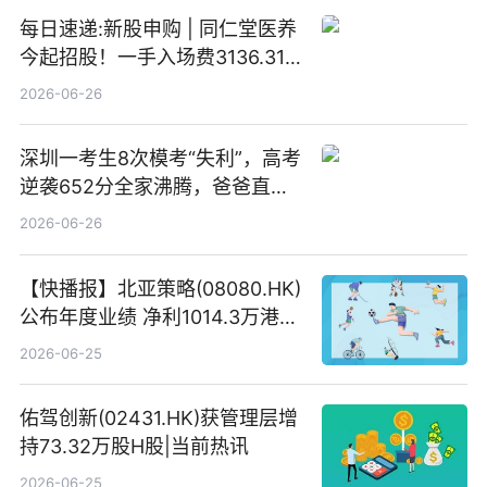
每日速递:新股申购 | 同仁堂医养
今起招股！一手入场费3136.31
港元
2026-06-26
深圳一考生8次模考“失利”，高考
逆袭652分全家沸腾，爸爸直呼
“没查错吧” 焦点简讯
2026-06-26
【快播报】北亚策略(08080.HK)
公布年度业绩 净利1014.3万港元
同比扭亏为盈
2026-06-25
佑驾创新(02431.HK)获管理层增
持73.32万股H股|当前热讯
2026-06-25