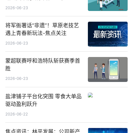
2026-06-23
将军衙署话“非遗”！草原老技艺
遇上青春新玩法-焦点关注
2026-06-23
蒙超联赛呼和浩特队斩获赛季首
胜
2026-06-23
盐津铺子平台化突围 零食大单品
驱动盈利跃升
2026-06-22
焦点资讯：林平发展：公司新产