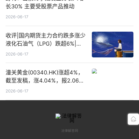
长30% 主要受股票产品推动
2026-06-17
收评|国内期货主力合约跌多涨少
液化石油气（LPG）跌超6%|头
条焦点
2026-06-17
潼关黄金(00340.HK)涨超4%，
截至发稿，涨4.04%，报2.06港
元，成交额369.05万港元|焦点
2026-06-17
关注
法律解答网