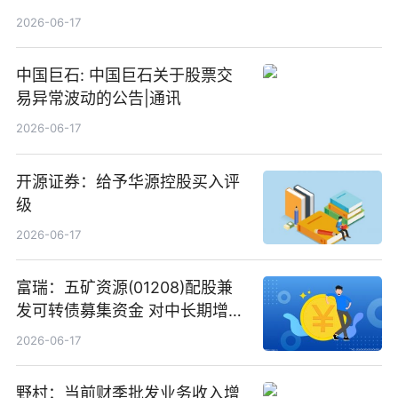
2026-06-17
中国巨石: 中国巨石关于股票交
易异常波动的公告|通讯
2026-06-17
开源证券：给予华源控股买入评
级
2026-06-17
富瑞：五矿资源(01208)配股兼
发可转债募集资金 对中长期增长
和战略定位正面|当前焦点
2026-06-17
野村：当前财季批发业务收入增