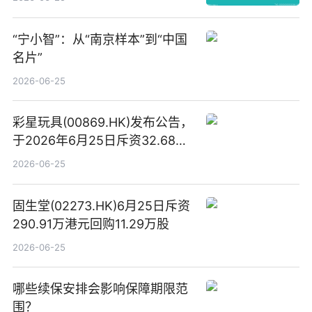
“宁小智”：从“南京样本”到“中国
名片”
2026-06-25
彩星玩具(00869.HK)发布公告，
于2026年6月25日斥资32.68万
港元回购68.4万股|焦点速讯
2026-06-25
固生堂(02273.HK)6月25日斥资
290.91万港元回购11.29万股
2026-06-25
哪些续保安排会影响保障期限范
围？