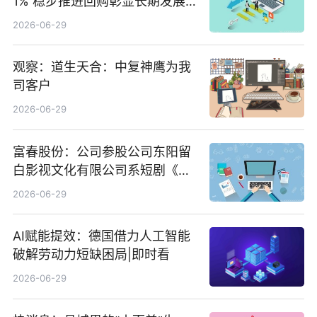
1% 稳步推进回购彰显长期发展
信心 新动态
2026-06-29
观察：道生天合：中复神鹰为我
司客户
2026-06-29
富春股份：公司参股公司东阳留
白影视文化有限公司系短剧《风
声之双生谜局》的出品方 热门看
2026-06-29
点
AI赋能提效：德国借力人工智能
破解劳动力短缺困局|即时看
2026-06-29