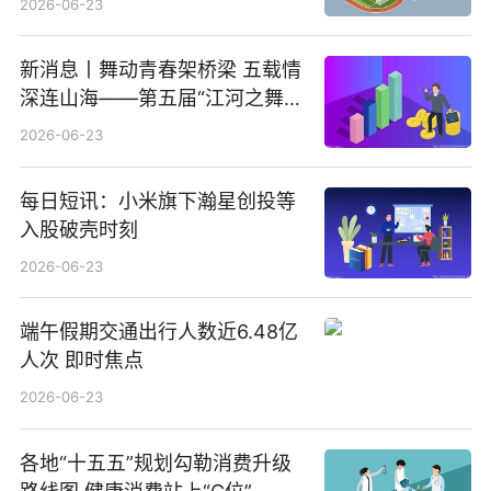
2026-06-23
新消息丨舞动青春架桥梁 五载情
深连山海——第五届“江河之舞”
中美青少年文化交流展演在镇江
2026-06-23
举办
每日短讯：小米旗下瀚星创投等
入股破壳时刻
2026-06-23
端午假期交通出行人数近6.48亿
人次 即时焦点
2026-06-23
各地“十五五”规划勾勒消费升级