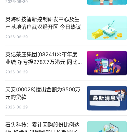
2026-06-30
奥海科技智新控制研发中心及生
产基地落户武汉经开区 今日热议
2026-06-29
英记茶庄集团(08241)公布年度
业绩 净亏损2787.7万港元 同比
扩大65.15% 焦点速读
2026-06-29
天安(00028)授出金额为9500万
元的贷款
2026-06-29
石头科技：累计回购股份比例达