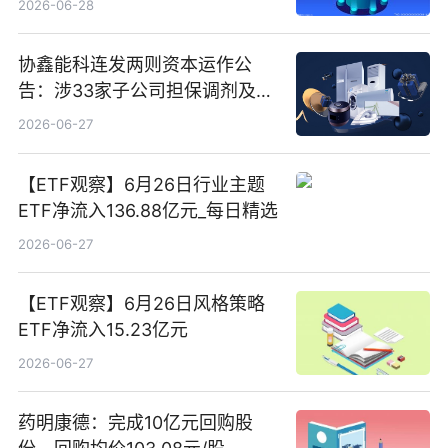
2026-06-28
协鑫能科连发两则资本运作公
告：涉33家子公司担保调剂及10
亿元产业基金设立
2026-06-27
【ETF观察】6月26日行业主题
ETF净流入136.88亿元_每日精选
2026-06-27
【ETF观察】6月26日风格策略
ETF净流入15.23亿元
2026-06-27
药明康德：完成10亿元回购股