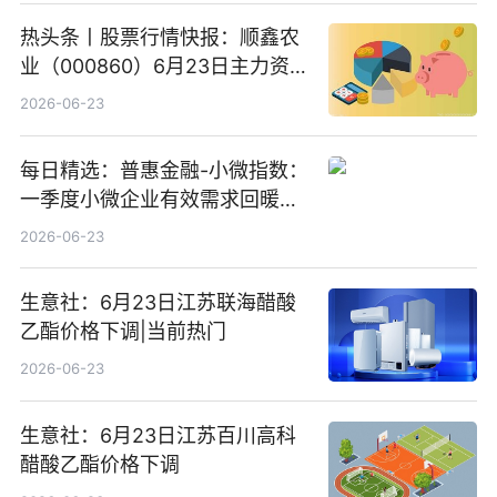
热头条丨股票行情快报：顺鑫农
业（000860）6月23日主力资
金净卖出388.22万元
2026-06-23
每日精选：普惠金融-小微指数：
一季度小微企业有效需求回暖，
金融服务迈向可持续发展新阶段
2026-06-23
生意社：6月23日江苏联海醋酸
乙酯价格下调|当前热门
2026-06-23
生意社：6月23日江苏百川高科
醋酸乙酯价格下调