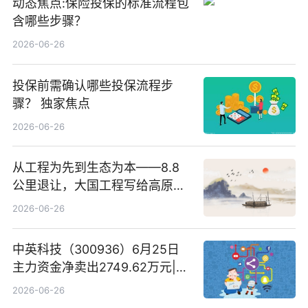
动态焦点:保险投保的标准流程包
含哪些步骤？
2026-06-26
投保前需确认哪些投保流程步
骤？ 独家焦点
2026-06-26
从工程为先到生态为本——8.8
公里退让，大国工程写给高原生
灵的温柔情书
2026-06-26
中英科技（300936）6月25日
主力资金净卖出2749.62万元|每
日速看
2026-06-26