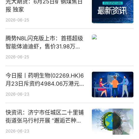
光大期货：6月25日矿钢煤焦日
报 独家
2026-06-25
腾势N8L闪充版上市：首搭超级
智能体迪迪虾，售价31.98万
元-34.98万元 焦点日报
2026-06-25
今日报丨药明生物(02269.HK)6
月23日斥资约4984.06万港元回
购160.50万股
2026-06-23
快资讯：济宁市任城区二十里铺
街道张马行村开展 “邂逅芒种节
气 传承农耕文化” 宣传活动
2026-06-23