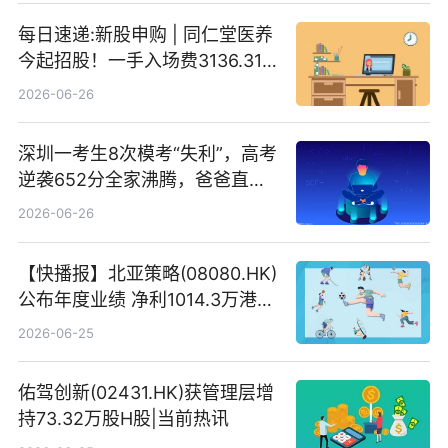
每日速递:新股申购 | 同仁堂医养
今起招股！一手入场费3136.31
港元
2026-06-26
深圳一考生8次模考“失利”，高考
逆袭652分全家沸腾，爸爸直呼
“没查错吧” 焦点简讯
2026-06-26
【快播报】北亚策略(08080.HK)
公布年度业绩 净利1014.3万港元
同比扭亏为盈
2026-06-25
佑驾创新(02431.HK)获管理层增
持73.32万股H股|当前热讯