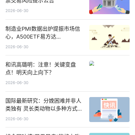
票交易风险提示公告
2026-06-30
制造业PMI数据出炉提振市场信
心，A500ETF易方达
（159361）昨日“吸金”1.7亿元-
2026-06-30
焦点
和讯高璐明：注意！关键变盘
点！明天向上向下？
2026-06-30
国际最新研究：分娩困难并非人
类独有 灵长类动物以多种方式演
化|最新消息
2026-06-30