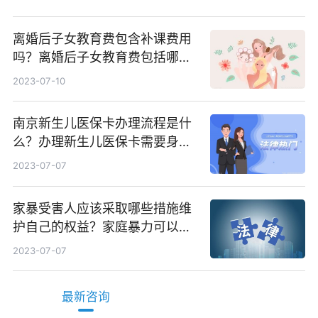
离婚后子女教育费包含补课费用
吗？离婚后子女教育费包括哪
些？
2023-07-10
南京新生儿医保卡办理流程是什
么？办理新生儿医保卡需要身份
证吗？ 全球微动态
2023-07-07
家暴受害人应该采取哪些措施维
护自己的权益？家庭暴力可以诉
讼离婚吗？
2023-07-07
最新咨询