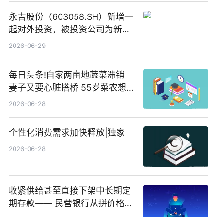
永吉股份（603058.SH）新增一
起对外投资，被投资公司为新绘
纪（重庆）科技有限公司
2026-06-29
每日头条!自家两亩地蔬菜滞销
妻子又要心脏搭桥 55岁菜农想
多卖点菜筹治病钱
2026-06-28
个性化消费需求加快释放|独家
2026-06-28
收紧供给甚至直接下架中长期定
期存款—— 民营银行从拼价格转
向拼服务