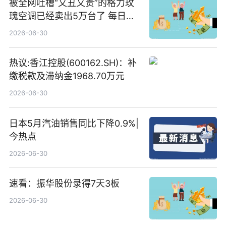
被全网吐槽“又丑又贵”的格力玫
瑰空调已经卖出5万台了 每日热
文
2026-06-30
热议:香江控股(600162.SH)：补
缴税款及滞纳金1968.70万元
2026-06-30
日本5月汽油销售同比下降0.9%|
今热点
2026-06-30
速看：振华股份录得7天3板
2026-06-30