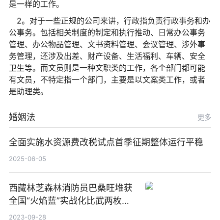
是一样的工作。
2。对于一些正规的公司来讲，行政指负责行政事务和办
公事务。包括相关制度的制定和执行推动、日常办公事务
管理、办公物品管理、文书资料管理、会议管理、涉外事
务管理，还涉及出差、财产设备、生活福利、车辆、安全
卫生等。而文员则是一种文职类的工作，各个部门都可能
有文员，不特定指一个部门，主要是以文案类工作，或者
是助理类。
婚姻法
更多
全面实施水资源费改税试点首季征期整体运行平稳
2025-06-05
西藏林芝森林消防员巴桑旺堆获
全国“火焰蓝”实战化比武两枚金
牌_天天百事通
2023-09-28