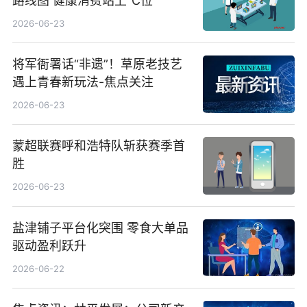
路线图 健康消费站上“C位”
2026-06-23
将军衙署话“非遗”！草原老技艺
遇上青春新玩法-焦点关注
2026-06-23
蒙超联赛呼和浩特队斩获赛季首
胜
2026-06-23
盐津铺子平台化突围 零食大单品
驱动盈利跃升
2026-06-22