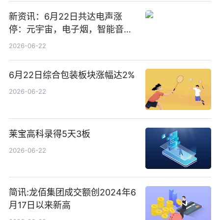
新资讯：6月22日共达电声涨
停：元宇宙，电子烟，智能音箱
概念热股
2026-06-22
6月22日综合包装板块涨幅达2%
2026-06-22
莱宝高科录得5天3板
2026-06-22
简讯:龙佰集团成交额创2024年6
月17日以来新高