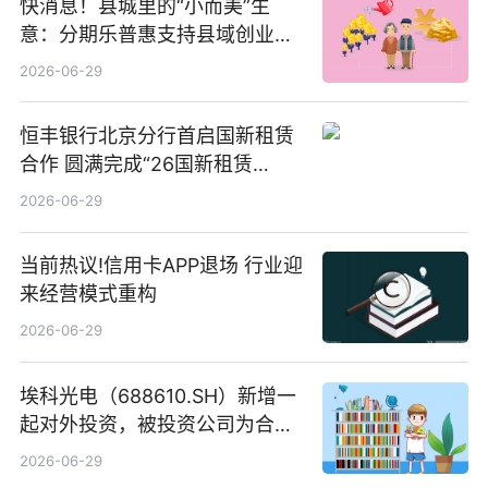
快消息！县城里的“小而美”生
意：分期乐普惠支持县域创业者
扎根生长
2026-06-29
恒丰银行北京分行首启国新租赁
合作 圆满完成“26国新租赁
SCP003”发行_焦点精选
2026-06-29
当前热议!信用卡APP退场 行业迎
来经营模式重构
2026-06-29
埃科光电（688610.SH）新增一
起对外投资，被投资公司为合肥
元随信息技术有限公司
2026-06-29