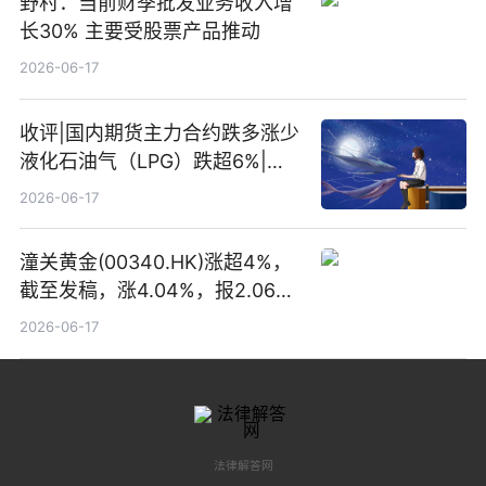
野村：当前财季批发业务收入增
长30% 主要受股票产品推动
2026-06-17
收评|国内期货主力合约跌多涨少
液化石油气（LPG）跌超6%|头
条焦点
2026-06-17
潼关黄金(00340.HK)涨超4%，
截至发稿，涨4.04%，报2.06港
元，成交额369.05万港元|焦点
2026-06-17
关注
法律解答网