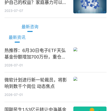
护自己的权益？家庭暴力可以诉
讼离婚吗？
2023-07-07
最新咨询
最新资讯
热推荐：6月30日电子ETF天弘
基金份额增加700万份，重仓股
立讯精密、寒武纪、工业富联
2026-07-01
微软计划进行新一轮裁员，将影
响到数千个岗位 动态焦点
2026-07-01
国联民生1.53亿元转让中海基金