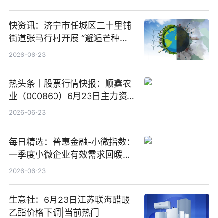
快资讯：济宁市任城区二十里铺
街道张马行村开展 “邂逅芒种节
气 传承农耕文化” 宣传活动
2026-06-23
热头条丨股票行情快报：顺鑫农
业（000860）6月23日主力资
金净卖出388.22万元
2026-06-23
每日精选：普惠金融-小微指数：
一季度小微企业有效需求回暖，
金融服务迈向可持续发展新阶段
2026-06-23
生意社：6月23日江苏联海醋酸
乙酯价格下调|当前热门