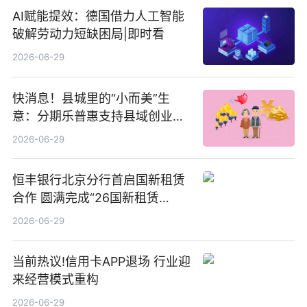
AI赋能提效：德国借力人工智能
破解劳动力短缺困局|即时看
2026-06-29
快消息！县城里的“小而美”生
意：分期乐普惠支持县域创业者
扎根生长
2026-06-29
恒丰银行北京分行首启国新租赁
合作 圆满完成“26国新租赁
SCP003”发行_焦点精选
2026-06-29
当前热议!信用卡APP退场 行业迎
来经营模式重构
2026-06-29