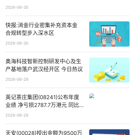
2026-06-30
快报:消金行业密集补充资本金
合规转型步入深水区
2026-06-30
奥海科技智新控制研发中心及生
产基地落户武汉经开区 今日热议
2026-06-29
英记茶庄集团(08241)公布年度
业绩 净亏损2787.7万港元 同比
扩大65.15% 焦点速读
2026-06-29
天安(00028)授出金额为9500万