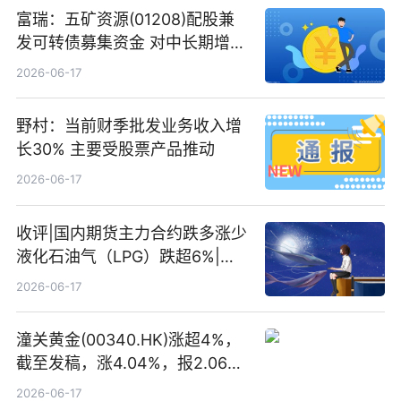
富瑞：五矿资源(01208)配股兼
发可转债募集资金 对中长期增长
和战略定位正面|当前焦点
2026-06-17
野村：当前财季批发业务收入增
长30% 主要受股票产品推动
2026-06-17
收评|国内期货主力合约跌多涨少
液化石油气（LPG）跌超6%|头
条焦点
2026-06-17
潼关黄金(00340.HK)涨超4%，
截至发稿，涨4.04%，报2.06港
元，成交额369.05万港元|焦点
2026-06-17