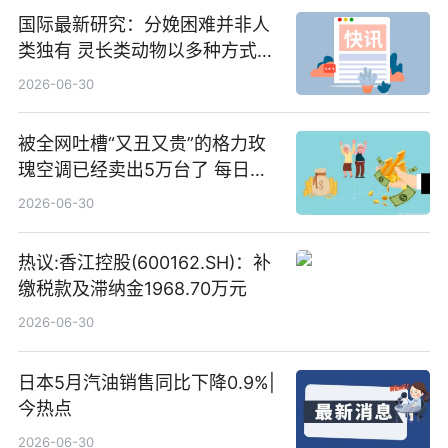
国际最新研究：分娩困难并非人
类独有 灵长类动物以多种方式演
化|最新消息
2026-06-30
被全网吐槽“又丑又贵”的格力玫
瑰空调已经卖出5万台了 每日热
文
2026-06-30
热议:香江控股(600162.SH)：补
缴税款及滞纳金1968.70万元
2026-06-30
日本5月汽油销售同比下降0.9%|
今热点
2026-06-30