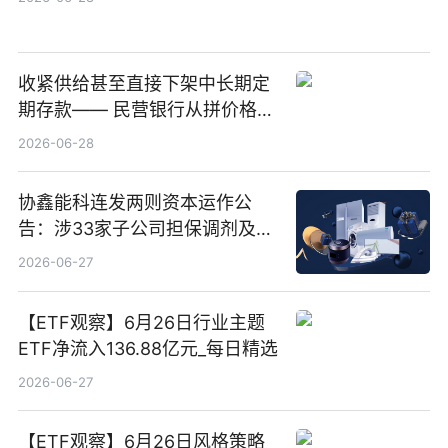
收紧供给甚至直接下架中长期定
期存款—— 民营银行从拼价格转
向拼服务
2026-06-28
协鑫能科连发两则资本运作公
告：涉33家子公司担保调剂及10
亿元产业基金设立
2026-06-27
【ETF观察】6月26日行业主题
ETF净流入136.88亿元_每日精选
2026-06-27
【ETF观察】6月26日风格策略