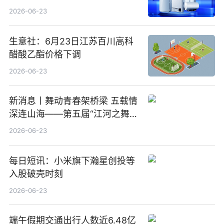
2026-06-23
生意社：6月23日江苏百川高科
醋酸乙酯价格下调
2026-06-23
新消息丨舞动青春架桥梁 五载情
深连山海——第五届“江河之舞”
中美青少年文化交流展演在镇江
2026-06-23
举办
每日短讯：小米旗下瀚星创投等
入股破壳时刻
2026-06-23
端午假期交通出行人数近6.48亿