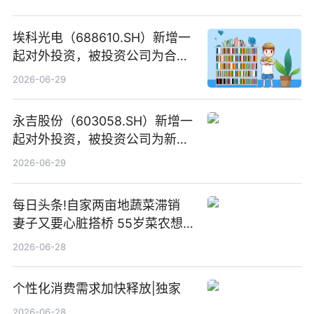
埃科光电（688610.SH）新增一
起对外投资，被投资公司为合肥
元随信息技术有限公司
2026-06-29
永吉股份（603058.SH）新增一
起对外投资，被投资公司为新绘
纪（重庆）科技有限公司
2026-06-29
每日头条!自家两亩地蔬菜滞销
妻子又要心脏搭桥 55岁菜农想
多卖点菜筹治病钱
2026-06-28
个性化消费需求加快释放|独家
2026-06-28