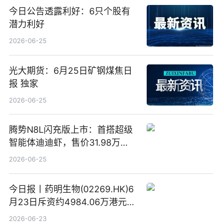
今日公告透露利好：6只个股有
潜力利好
2026-06-25
光大期货：6月25日矿钢煤焦日
报 独家
2026-06-25
腾势N8L闪充版上市：首搭超级
智能体迪迪虾，售价31.98万
元-34.98万元 焦点日报
2026-06-25
今日报丨药明生物(02269.HK)6
月23日斥资约4984.06万港元回
购160.50万股
2026-06-23