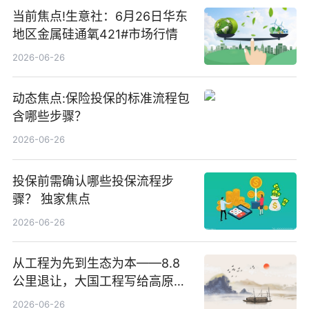
当前焦点!生意社：6月26日华东
地区金属硅通氧421#市场行情
2026-06-26
动态焦点:保险投保的标准流程包
含哪些步骤？
2026-06-26
投保前需确认哪些投保流程步
骤？ 独家焦点
2026-06-26
从工程为先到生态为本——8.8
公里退让，大国工程写给高原生
灵的温柔情书
2026-06-26