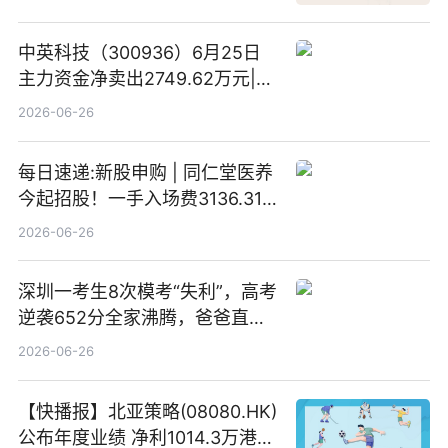
中英科技（300936）6月25日
主力资金净卖出2749.62万元|每
日速看
2026-06-26
每日速递:新股申购 | 同仁堂医养
今起招股！一手入场费3136.31
港元
2026-06-26
深圳一考生8次模考“失利”，高考
逆袭652分全家沸腾，爸爸直呼
“没查错吧” 焦点简讯
2026-06-26
【快播报】北亚策略(08080.HK)
公布年度业绩 净利1014.3万港元