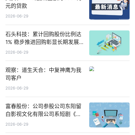
元的贷款
2026-06-29
石头科技：累计回购股份比例达
1% 稳步推进回购彰显长期发展
信心 新动态
2026-06-29
观察：道生天合：中复神鹰为我
司客户
2026-06-29
富春股份：公司参股公司东阳留
白影视文化有限公司系短剧《风
声之双生谜局》的出品方 热门看
2026-06-29
点