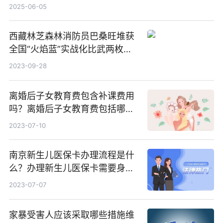
2025-06-05
西藏林芝森林消防员巴桑旺堆获
全国“火焰蓝”实战化比武两枚金
牌_天天百事通
2023-09-28
离婚后子女教育费包含补课费用
吗？离婚后子女教育费包括哪
些？
2023-07-10
南京新生儿医保卡办理流程是什
么？办理新生儿医保卡需要身份
证吗？ 全球微动态
2023-07-07
家暴受害人应该采取哪些措施维