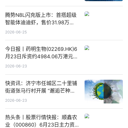
腾势N8L闪充版上市：首搭超级
智能体迪迪虾，售价31.98万
元-34.98万元 焦点日报
2026-06-25
今日报丨药明生物(02269.HK)6
月23日斥资约4984.06万港元回
购160.50万股
2026-06-23
快资讯：济宁市任城区二十里铺
街道张马行村开展 “邂逅芒种节
气 传承农耕文化” 宣传活动
2026-06-23
热头条丨股票行情快报：顺鑫农
业（000860）6月23日主力资