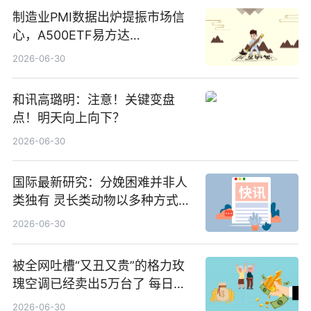
制造业PMI数据出炉提振市场信
心，A500ETF易方达
（159361）昨日“吸金”1.7亿元-
2026-06-30
焦点
和讯高璐明：注意！关键变盘
点！明天向上向下？
2026-06-30
国际最新研究：分娩困难并非人
类独有 灵长类动物以多种方式演
化|最新消息
2026-06-30
被全网吐槽“又丑又贵”的格力玫
瑰空调已经卖出5万台了 每日热
文
2026-06-30