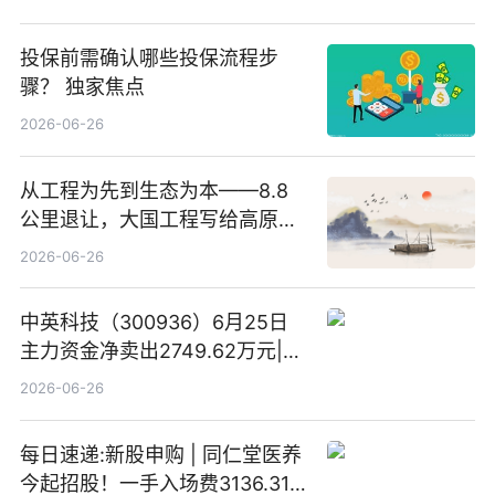
投保前需确认哪些投保流程步
骤？ 独家焦点
2026-06-26
从工程为先到生态为本——8.8
公里退让，大国工程写给高原生
灵的温柔情书
2026-06-26
中英科技（300936）6月25日
主力资金净卖出2749.62万元|每
日速看
2026-06-26
每日速递:新股申购 | 同仁堂医养
今起招股！一手入场费3136.31