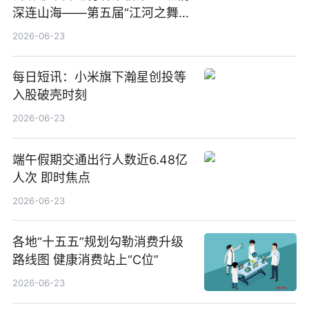
深连山海——第五届“江河之舞”
中美青少年文化交流展演在镇江
2026-06-23
举办
每日短讯：小米旗下瀚星创投等
入股破壳时刻
2026-06-23
端午假期交通出行人数近6.48亿
人次 即时焦点
2026-06-23
各地“十五五”规划勾勒消费升级
路线图 健康消费站上“C位”
2026-06-23