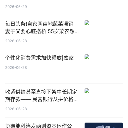
纪（重庆）科技有限公司
2026-06-29
每日头条!自家两亩地蔬菜滞销
妻子又要心脏搭桥 55岁菜农想
多卖点菜筹治病钱
2026-06-28
个性化消费需求加快释放|独家
2026-06-28
收紧供给甚至直接下架中长期定
期存款—— 民营银行从拼价格转
向拼服务
2026-06-28
协鑫能科连发两则资本运作公