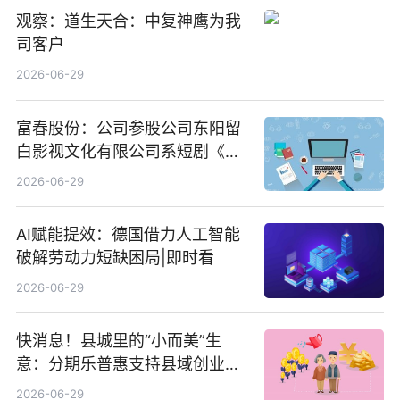
观察：道生天合：中复神鹰为我
司客户
2026-06-29
富春股份：公司参股公司东阳留
白影视文化有限公司系短剧《风
声之双生谜局》的出品方 热门看
2026-06-29
点
AI赋能提效：德国借力人工智能
破解劳动力短缺困局|即时看
2026-06-29
快消息！县城里的“小而美”生
意：分期乐普惠支持县域创业者
扎根生长
2026-06-29