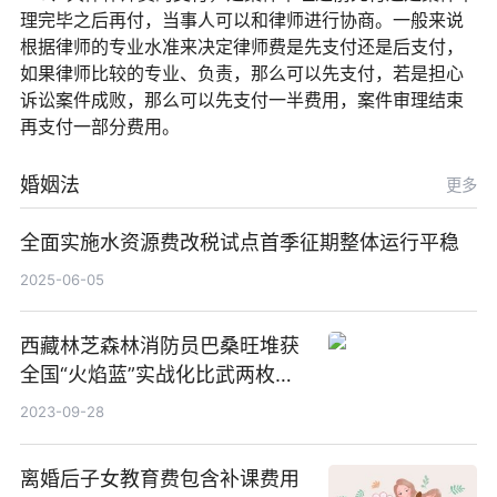
理完毕之后再付，当事人可以和律师进行协商。一般来说
根据律师的专业水准来决定律师费是先支付还是后支付，
如果律师比较的专业、负责，那么可以先支付，若是担心
诉讼案件成败，那么可以先支付一半费用，案件审理结束
再支付一部分费用。
婚姻法
更多
全面实施水资源费改税试点首季征期整体运行平稳
2025-06-05
西藏林芝森林消防员巴桑旺堆获
全国“火焰蓝”实战化比武两枚金
牌_天天百事通
2023-09-28
离婚后子女教育费包含补课费用