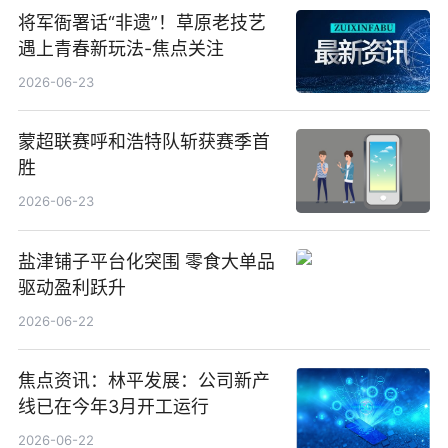
将军衙署话“非遗”！草原老技艺
遇上青春新玩法-焦点关注
2026-06-23
蒙超联赛呼和浩特队斩获赛季首
胜
2026-06-23
盐津铺子平台化突围 零食大单品
驱动盈利跃升
2026-06-22
焦点资讯：林平发展：公司新产
线已在今年3月开工运行
2026-06-22