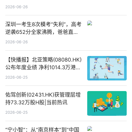
港元
2026-06-26
深圳一考生8次模考“失利”，高考
逆袭652分全家沸腾，爸爸直呼
“没查错吧” 焦点简讯
2026-06-26
【快播报】北亚策略(08080.HK)
公布年度业绩 净利1014.3万港元
同比扭亏为盈
2026-06-25
佑驾创新(02431.HK)获管理层增
持73.32万股H股|当前热讯
2026-06-25
“宁小智”：从“南京样本”到“中国