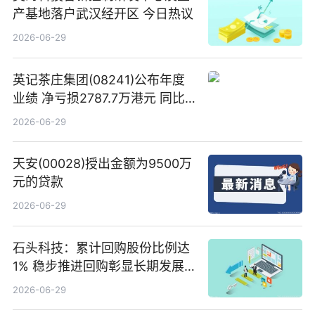
产基地落户武汉经开区 今日热议
2026-06-29
英记茶庄集团(08241)公布年度
业绩 净亏损2787.7万港元 同比
扩大65.15% 焦点速读
2026-06-29
天安(00028)授出金额为9500万
元的贷款
2026-06-29
石头科技：累计回购股份比例达
1% 稳步推进回购彰显长期发展
信心 新动态
2026-06-29