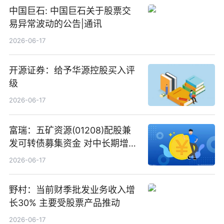
中国巨石: 中国巨石关于股票交
易异常波动的公告|通讯
2026-06-17
开源证券：给予华源控股买入评
级
2026-06-17
富瑞：五矿资源(01208)配股兼
发可转债募集资金 对中长期增长
和战略定位正面|当前焦点
2026-06-17
野村：当前财季批发业务收入增
长30% 主要受股票产品推动
2026-06-17