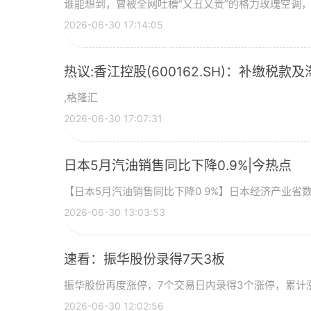
谁能想到，曾被全网吐槽“又丑又贵”的格力玫瑰空调，如
2026-06-30 17:14:05
热议:香江控股(600162.SH)：补缴税款及
,格隆汇
2026-06-30 17:07:31
日本5月汽油销售同比下降0.9%|今热点
【日本5月汽油销售同比下降0 9%】日本经济产业省
2026-06-30 13:03:53
速看：振华股份录得7天3板
振华股份再度涨停，7个交易日内录得3个涨停，累计涨幅
2026-06-30 12:02:56