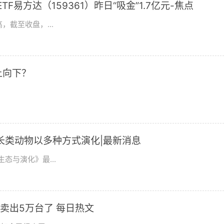
F易方达（159361）昨日“吸金”1.7亿元-焦点
，截至收盘，...
上向下？
长类动物以多种方式演化|最新消息
态与演化》最...
卖出5万台了 每日热文