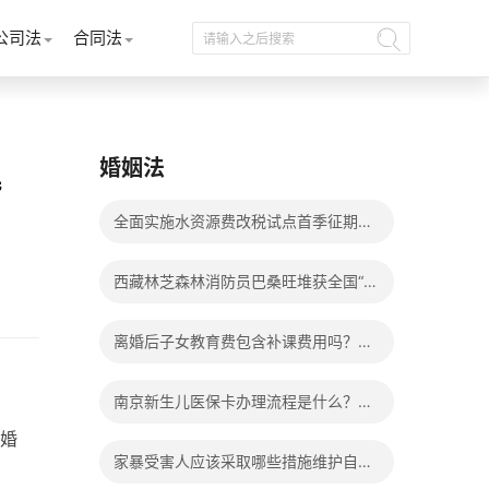
公司法
合同法
婚姻法
婚
全面实施水资源费改税试点首季征期整
体运行平稳
西藏林芝森林消防员巴桑旺堆获全国“火
焰蓝”实战化比武两枚金牌_天天百事通
离婚后子女教育费包含补课费用吗？离
婚后子女教育费包括哪些？
南京新生儿医保卡办理流程是什么？办
婚
理新生儿医保卡需要身份证吗？ 全球微
家暴受害人应该采取哪些措施维护自己
动态