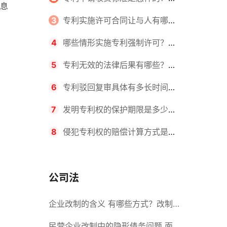
息
请不同类型的专利所需要的钱不同
3
专利实施许可合同让与人有哪些
主要义务？专利实施许可合同与专利
4
哪些情形实施专利强制许可？专
许可合同有什么区别？
利强制许可的前提条件是什么？
5
专利无效的法律后果有哪些？专
利的无效情形有哪些？
6
专利驳回复审具体有多长时间？
哪些情况下专利申请可能被驳回？
7
发明专利权的保护期限是多少
年？非专利发明人是否有专利申请
8
侵犯专利权的赔偿计算方式是什
权？
么？侵犯专利权的诉讼时效为多长时
间？
公司法
企业改制的含义 有哪些方式？改制
后国企员工属于什么性质？
民营企业改制中的隐形债务问题 面