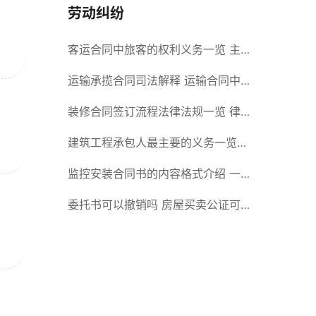
劳动纠纷
客运合同中旅客的权利义务一览 主
要包括这些内容
运输承揽合同司法解释 运输合同中
承运人的义务有哪些
装修合同签订流程法律法规一览 律
师解答
建筑工程承包人最主要的义务一览
承包合同内容介绍
监控安装合同书的内容格式介绍 一
般包括这些条款
委托书可以撤销吗 房屋买卖公证可
否撤销