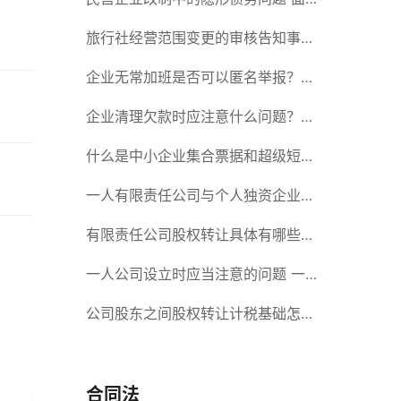
对隐形债务问题应该如何解决？
旅行社经营范围变更的审核告知事项
旅游业的发展现状和趋势
企业无常加班是否可以匿名举报？强
制加班公司没有加班费怎么办？
企业清理欠款时应注意什么问题？企
业短期借款需要注意哪些事项？
什么是中小企业集合票据和超级短期
融资券？一起来了解一下吧！
一人有限责任公司与个人独资企业的
区别 这些知识你都知道吗？
有限责任公司股权转让具体有哪些形
式？来了解下这五种形式
一人公司设立时应当注意的问题 一
人公司的特征
公司股东之间股权转让计税基础怎么
确认？公司股东之间的股权转让要符
合什么要件？
合同法