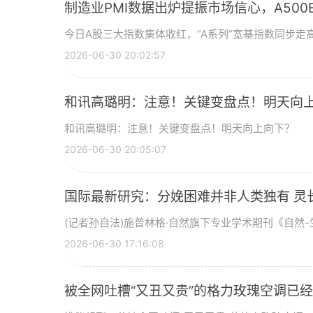
制造业PMI数据出炉提振市场信心，A500ET
今日A股三大指数集体收红，“A系列”宽基指数同步走高
2026-06-30 20:02:57
和讯高璐明：注意！关键变盘点！明天向
和讯高璐明：注意！关键变盘点！明天向上向下？
2026-06-30 20:05:07
国际最新研究：分娩困难并非人类独有 灵
(记者孙自法)施普林格·自然旗下专业学术期刊《自然-生
2026-06-30 17:16:08
被全网吐槽“又丑又贵”的格力玫瑰空调已经