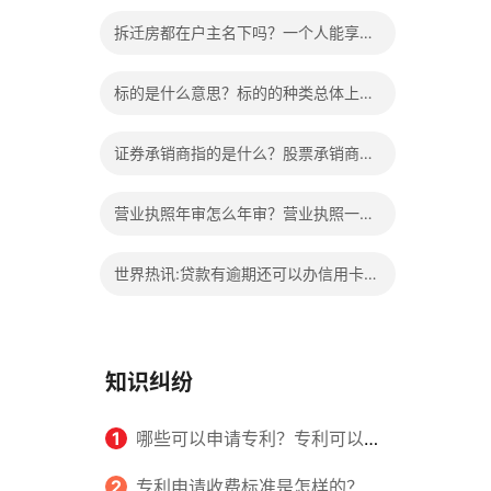
的权益？家庭暴力可以诉讼离婚吗？
拆迁房都在户主名下吗？一个人能享受
两次拆迁政策吗？ 世界快报
标的是什么意思？标的的种类总体上包
括哪些内容是什么？
证券承销商指的是什么？股票承销商职
责有哪些？
营业执照年审怎么年审？营业执照一般
几天能拿到？
世界热讯:贷款有逾期还可以办信用卡
吗？贷款有逾期有档案记录吗？
知识纠纷
1
哪些可以申请专利？专利可以同
时多个人一起申请吗？
2
专利申请收费标准是怎样的？申