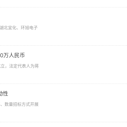
湖北宜化、环旭电子
0万人民币
成立，法定代表人为蒋
动性
率、数量招标方式开展