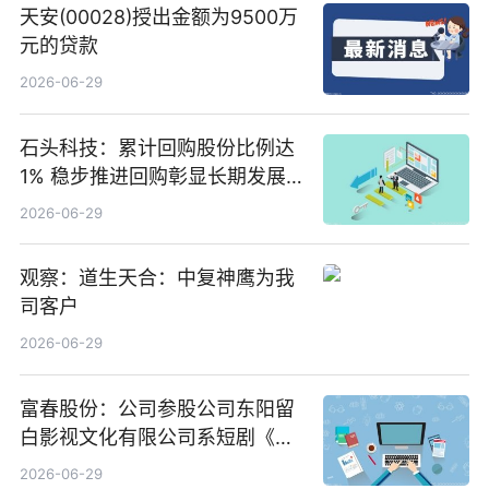
天安(00028)授出金额为9500万
元的贷款
2026-06-29
石头科技：累计回购股份比例达
1% 稳步推进回购彰显长期发展
信心 新动态
2026-06-29
观察：道生天合：中复神鹰为我
司客户
2026-06-29
富春股份：公司参股公司东阳留
白影视文化有限公司系短剧《风
声之双生谜局》的出品方 热门看
2026-06-29