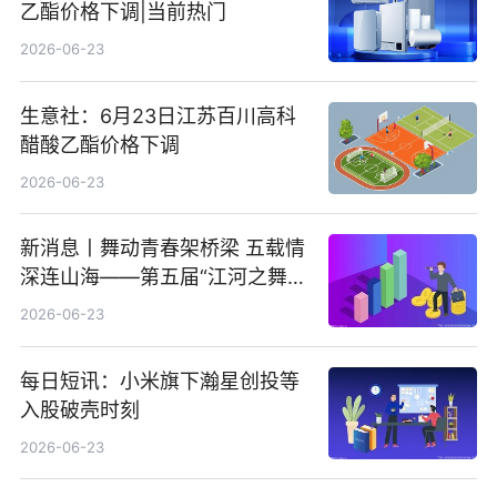
乙酯价格下调|当前热门
2026-06-23
生意社：6月23日江苏百川高科
醋酸乙酯价格下调
2026-06-23
新消息丨舞动青春架桥梁 五载情
深连山海——第五届“江河之舞”
中美青少年文化交流展演在镇江
2026-06-23
举办
每日短讯：小米旗下瀚星创投等
入股破壳时刻
2026-06-23