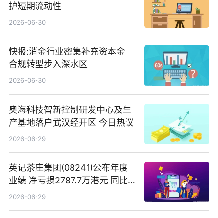
护短期流动性
2026-06-30
快报:消金行业密集补充资本金
合规转型步入深水区
2026-06-30
奥海科技智新控制研发中心及生
产基地落户武汉经开区 今日热议
2026-06-29
英记茶庄集团(08241)公布年度
业绩 净亏损2787.7万港元 同比
扩大65.15% 焦点速读
2026-06-29