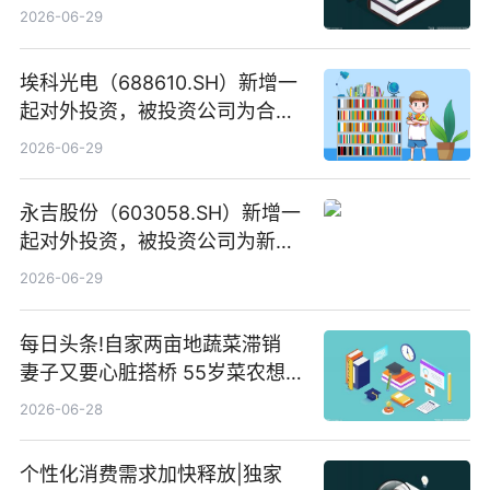
2026-06-29
埃科光电（688610.SH）新增一
起对外投资，被投资公司为合肥
元随信息技术有限公司
2026-06-29
永吉股份（603058.SH）新增一
起对外投资，被投资公司为新绘
纪（重庆）科技有限公司
2026-06-29
每日头条!自家两亩地蔬菜滞销
妻子又要心脏搭桥 55岁菜农想
多卖点菜筹治病钱
2026-06-28
个性化消费需求加快释放|独家