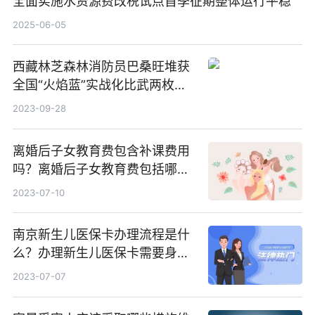
全面实施水资源费改税试点首季征期整体运行平稳
2025-06-05
西藏林芝森林消防员巴桑旺堆获
全国“火焰蓝”实战化比武两枚金
牌_天天百事通
2023-09-28
离婚后子女教育费包含补课费用
吗？离婚后子女教育费包括哪
些？
2023-07-10
南京新生儿医保卡办理流程是什
么？办理新生儿医保卡需要身份
证吗？ 全球微动态
2023-07-07