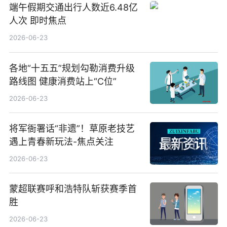
端午假期交通出行人数近6.48亿
人次 即时焦点
2026-06-23
各地“十五五”规划勾勒消费升级
路线图 健康消费站上“C位”
2026-06-23
将军衙署话“非遗”！草原老技艺
遇上青春新玩法-焦点关注
2026-06-23
蒙超联赛呼和浩特队斩获赛季首
胜
2026-06-23