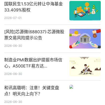
国联民生1.53亿元转让中海基金
33.409%股权
2026-07-01
[风险]芯源微(688037):芯源微股
票交易风险提示公告
2026-06-30
制造业PMI数据出炉提振市场信
心，A500ETF易方达
（159361）昨日“吸金”1.7亿元-
2026-06-30
焦点
和讯高璐明：注意！关键变盘
点！明天向上向下？
2026-06-30