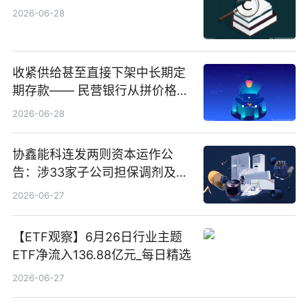
2026-06-28
收紧供给甚至直接下架中长期定
期存款—— 民营银行从拼价格转
向拼服务
2026-06-28
协鑫能科连发两则资本运作公
告：涉33家子公司担保调剂及10
亿元产业基金设立
2026-06-27
【ETF观察】6月26日行业主题
ETF净流入136.88亿元_每日精选
2026-06-27