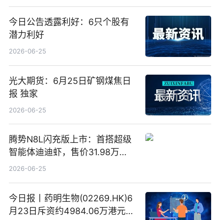
今日公告透露利好：6只个股有
潜力利好
2026-06-25
光大期货：6月25日矿钢煤焦日
报 独家
2026-06-25
腾势N8L闪充版上市：首搭超级
智能体迪迪虾，售价31.98万
元-34.98万元 焦点日报
2026-06-25
今日报丨药明生物(02269.HK)6
月23日斥资约4984.06万港元回