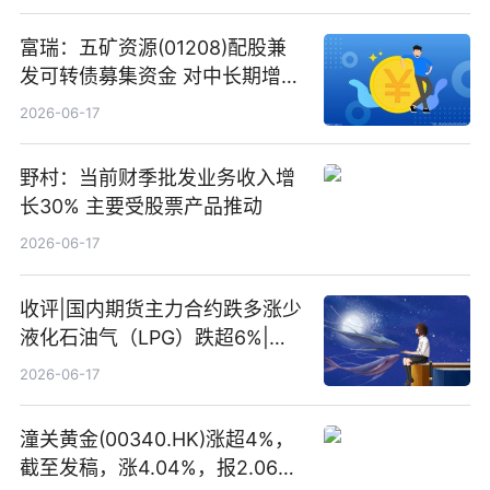
富瑞：五矿资源(01208)配股兼
发可转债募集资金 对中长期增长
和战略定位正面|当前焦点
2026-06-17
野村：当前财季批发业务收入增
长30% 主要受股票产品推动
2026-06-17
收评|国内期货主力合约跌多涨少
液化石油气（LPG）跌超6%|头
条焦点
2026-06-17
潼关黄金(00340.HK)涨超4%，
截至发稿，涨4.04%，报2.06港