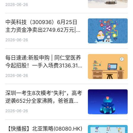
灵的温柔情书
2026-06-26
中英科技（300936）6月25日
主力资金净卖出2749.62万元|每
日速看
2026-06-26
每日速递:新股申购 | 同仁堂医养
今起招股！一手入场费3136.31
港元
2026-06-26
深圳一考生8次模考“失利”，高考
逆袭652分全家沸腾，爸爸直呼
“没查错吧” 焦点简讯
2026-06-26
【快播报】北亚策略(08080.HK)