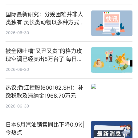
国际最新研究：分娩困难并非人
类独有 灵长类动物以多种方式演
化|最新消息
2026-06-30
被全网吐槽“又丑又贵”的格力玫
瑰空调已经卖出5万台了 每日热
文
2026-06-30
热议:香江控股(600162.SH)：补
缴税款及滞纳金1968.70万元
2026-06-30
日本5月汽油销售同比下降0.9%|
今热点