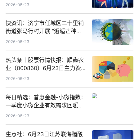
购160.50万股
2026-06-23
快资讯：济宁市任城区二十里铺
街道张马行村开展 “邂逅芒种节
气 传承农耕文化” 宣传活动
2026-06-23
热头条丨股票行情快报：顺鑫农
业（000860）6月23日主力资
金净卖出388.22万元
2026-06-23
每日精选：普惠金融-小微指数：
一季度小微企业有效需求回暖，
金融服务迈向可持续发展新阶段
2026-06-23
生意社：6月23日江苏联海醋酸