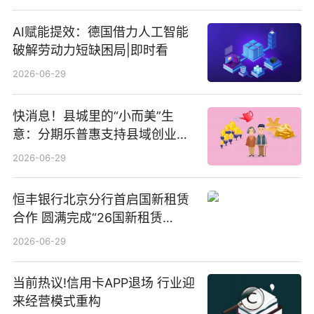
点
AI赋能提效：德国借力人工智能
破解劳动力短缺困局|即时看
2026-06-29
快消息！县城里的“小而美”生
意：分期乐普惠支持县域创业者
扎根生长
2026-06-29
恒丰银行北京分行首启国新租赁
合作 圆满完成“26国新租赁
SCP003”发行_焦点精选
2026-06-29
当前热议!信用卡APP退场 行业迎
来经营模式重构