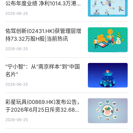
公布年度业绩 净利1014.3万港元
同比扭亏为盈
2026-06-25
佑驾创新(02431.HK)获管理层增
持73.32万股H股|当前热讯
2026-06-25
“宁小智”：从“南京样本”到“中国
名片”
2026-06-25
彩星玩具(00869.HK)发布公告，
于2026年6月25日斥资32.68万
港元回购68.4万股|焦点速讯
2026-06-25