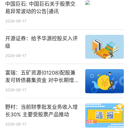
中国巨石: 中国巨石关于股票交
易异常波动的公告|通讯
2026-06-17
开源证券：给予华源控股买入评
级
2026-06-17
富瑞：五矿资源(01208)配股兼
发可转债募集资金 对中长期增长
和战略定位正面|当前焦点
2026-06-17
野村：当前财季批发业务收入增
长30% 主要受股票产品推动
2026-06-17