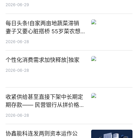
纪（重庆）科技有限公司
2026-06-29
每日头条!自家两亩地蔬菜滞销
妻子又要心脏搭桥 55岁菜农想
多卖点菜筹治病钱
2026-06-28
个性化消费需求加快释放|独家
2026-06-28
收紧供给甚至直接下架中长期定
期存款—— 民营银行从拼价格转
向拼服务
2026-06-28
协鑫能科连发两则资本运作公