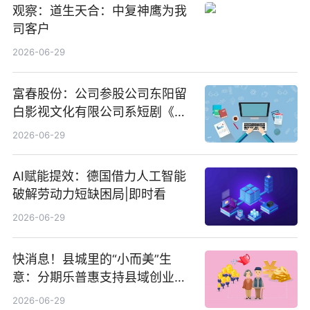
观察：道生天合：中复神鹰为我
司客户
2026-06-29
富春股份：公司参股公司东阳留
白影视文化有限公司系短剧《风
声之双生谜局》的出品方 热门看
2026-06-29
点
AI赋能提效：德国借力人工智能
破解劳动力短缺困局|即时看
2026-06-29
快消息！县城里的“小而美”生
意：分期乐普惠支持县域创业者
扎根生长
2026-06-29