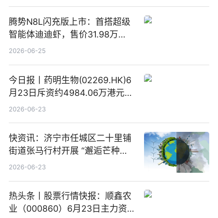
腾势N8L闪充版上市：首搭超级
智能体迪迪虾，售价31.98万
元-34.98万元 焦点日报
2026-06-25
今日报丨药明生物(02269.HK)6
月23日斥资约4984.06万港元回
购160.50万股
2026-06-23
快资讯：济宁市任城区二十里铺
街道张马行村开展 “邂逅芒种节
气 传承农耕文化” 宣传活动
2026-06-23
热头条丨股票行情快报：顺鑫农
业（000860）6月23日主力资