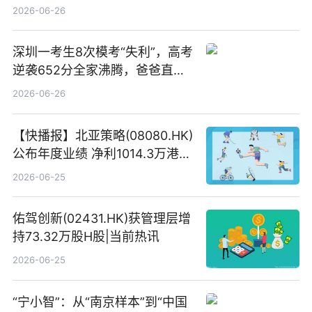
港元
2026-06-26
深圳一考生8次模考“失利”，高考
逆袭652分全家沸腾，爸爸直呼
“没查错吧” 焦点简讯
2026-06-26
【快播报】北亚策略(08080.HK)
公布年度业绩 净利1014.3万港元
同比扭亏为盈
2026-06-25
佑驾创新(02431.HK)获管理层增
持73.32万股H股|当前热讯
2026-06-25
“宁小智”：从“南京样本”到“中国