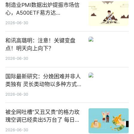
制造业PMI数据出炉提振市场信
心，A500ETF易方达
（159361）昨日“吸金”1.7亿元-
2026-06-30
焦点
和讯高璐明：注意！关键变盘
点！明天向上向下？
2026-06-30
国际最新研究：分娩困难并非人
类独有 灵长类动物以多种方式演
化|最新消息
2026-06-30
被全网吐槽“又丑又贵”的格力玫
瑰空调已经卖出5万台了 每日热
文
2026-06-30