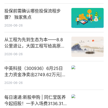
投保前需确认哪些投保流程步
骤？ 独家焦点
2026-06-26
从工程为先到生态为本——8.8
公里退让，大国工程写给高原生
灵的温柔情书
2026-06-26
中英科技（300936）6月25日
主力资金净卖出2749.62万元|每
日速看
2026-06-26
每日速递:新股申购 | 同仁堂医养
今起招股！一手入场费3136.31