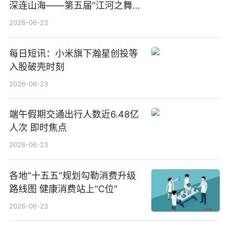
深连山海——第五届“江河之舞”
中美青少年文化交流展演在镇江
2026-06-23
举办
每日短讯：小米旗下瀚星创投等
入股破壳时刻
2026-06-23
端午假期交通出行人数近6.48亿
人次 即时焦点
2026-06-23
各地“十五五”规划勾勒消费升级
路线图 健康消费站上“C位”
2026-06-23