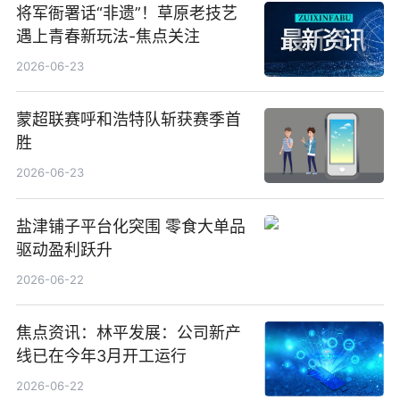
将军衙署话“非遗”！草原老技艺
遇上青春新玩法-焦点关注
2026-06-23
蒙超联赛呼和浩特队斩获赛季首
胜
2026-06-23
盐津铺子平台化突围 零食大单品
驱动盈利跃升
2026-06-22
焦点资讯：林平发展：公司新产
线已在今年3月开工运行
2026-06-22