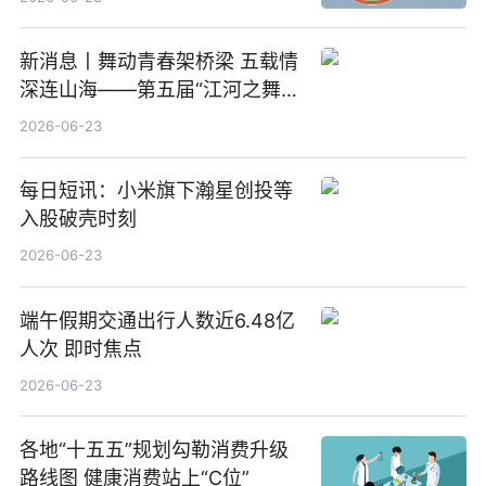
新消息丨舞动青春架桥梁 五载情
深连山海——第五届“江河之舞”
中美青少年文化交流展演在镇江
2026-06-23
举办
每日短讯：小米旗下瀚星创投等
入股破壳时刻
2026-06-23
端午假期交通出行人数近6.48亿
人次 即时焦点
2026-06-23
各地“十五五”规划勾勒消费升级
路线图 健康消费站上“C位”