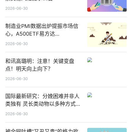
2026-06-30
制造业PMI数据出炉提振市场信
心，A500ETF易方达
（159361）昨日“吸金”1.7亿元-
2026-06-30
焦点
和讯高璐明：注意！关键变盘
点！明天向上向下？
2026-06-30
国际最新研究：分娩困难并非人
类独有 灵长类动物以多种方式演
化|最新消息
2026-06-30
被全网吐槽“又丑又贵”的格力玫