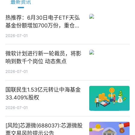
最新资讯
热推荐：6月30日电子ETF天弘
基金份额增加700万份，重仓股
立讯精密、寒武纪、工业富联
2026-07-01
微软计划进行新一轮裁员，将影
响到数千个岗位 动态焦点
2026-07-01
国联民生1.53亿元转让中海基金
33.409%股权
2026-07-01
[风险]芯源微(688037):芯源微股
票交易风险提示公告