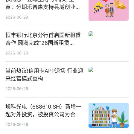
意：分期乐普惠支持县域创业者
扎根生长
2026-06-29
恒丰银行北京分行首启国新租赁
合作 圆满完成“26国新租赁
SCP003”发行_焦点精选
2026-06-29
当前热议!信用卡APP退场 行业迎
来经营模式重构
2026-06-29
埃科光电（688610.SH）新增一
起对外投资，被投资公司为合肥
元随信息技术有限公司
2026-06-29