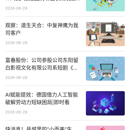
信心 新动态
2026-06-29
观察：道生天合：中复神鹰为我
司客户
2026-06-29
富春股份：公司参股公司东阳留
白影视文化有限公司系短剧《风
声之双生谜局》的出品方 热门看
2026-06-29
点
AI赋能提效：德国借力人工智能
破解劳动力短缺困局|即时看
2026-06-29
快消息！县城里的“小而美”生