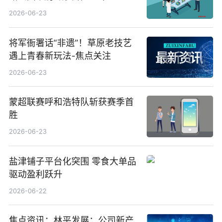
2026-06-23
将军衙署话“非遗”！草原老技艺
遇上青春新玩法-焦点关注
2026-06-23
蒙超联赛呼和浩特队斩获赛季首
胜
2026-06-23
盐津铺子平台化突围 零食大单品
驱动盈利跃升
2026-06-22
焦点资讯：林平发展：公司新产