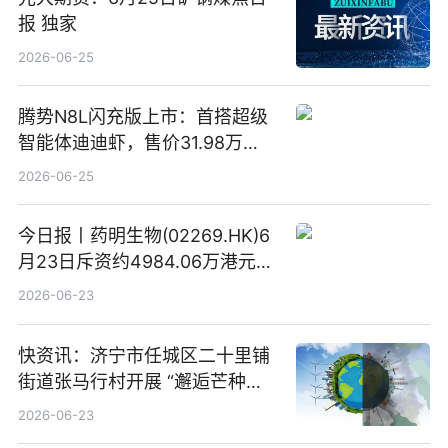
报 独家
2026-06-25
腾势N8L闪充版上市：首搭超级
智能体迪迪虾，售价31.98万
元-34.98万元 焦点日报
2026-06-25
今日报丨药明生物(02269.HK)6
月23日斥资约4984.06万港元回
购160.50万股
2026-06-23
快资讯：济宁市任城区二十里铺
街道张马行村开展 “邂逅芒种节
气 传承农耕文化” 宣传活动
2026-06-23