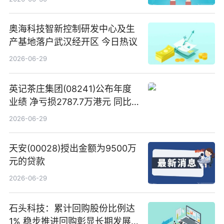
奥海科技智新控制研发中心及生
产基地落户武汉经开区 今日热议
2026-06-29
英记茶庄集团(08241)公布年度
业绩 净亏损2787.7万港元 同比
扩大65.15% 焦点速读
2026-06-29
天安(00028)授出金额为9500万
元的贷款
2026-06-29
石头科技：累计回购股份比例达
1% 稳步推进回购彰显长期发展