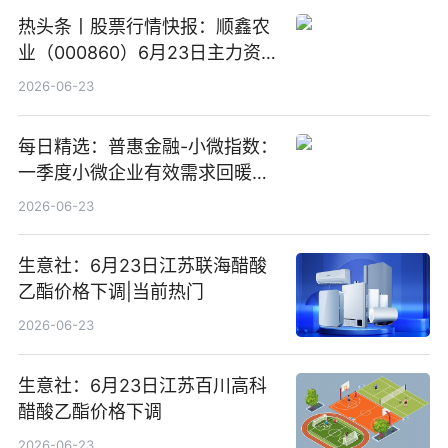
热头条丨股票行情快报：顺鑫农
业（000860）6月23日主力资
金净卖出388.22万元
2026-06-23
每日精选：普惠金融-小微指数：
一季度小微企业有效需求回暖，
金融服务迈向可持续发展新阶段
2026-06-23
生意社：6月23日江苏联海醋酸
乙酯价格下调|当前热门
2026-06-23
生意社：6月23日江苏百川高科
醋酸乙酯价格下调
2026-06-23