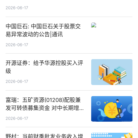
2026-06-17
中国巨石: 中国巨石关于股票交
易异常波动的公告|通讯
2026-06-17
开源证券：给予华源控股买入评
级
2026-06-17
富瑞：五矿资源(01208)配股兼
发可转债募集资金 对中长期增长
和战略定位正面|当前焦点
2026-06-17
野村：当前财季批发业务收入增