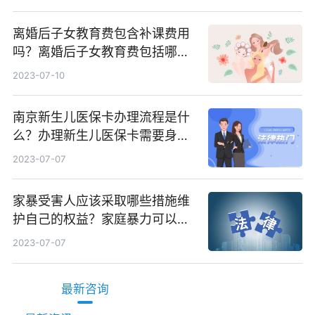
离婚后子女教育费包含补课费用
吗？离婚后子女教育费包括哪
些？
2023-07-10
南京新生儿医保卡办理流程是什
么？办理新生儿医保卡需要身份
证吗？ 全球微动态
2023-07-07
家暴受害人应该采取哪些措施维
护自己的权益？家庭暴力可以诉
讼离婚吗？
2023-07-07
最新咨询