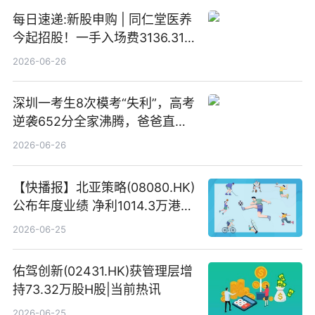
每日速递:新股申购 | 同仁堂医养
今起招股！一手入场费3136.31
港元
2026-06-26
深圳一考生8次模考“失利”，高考
逆袭652分全家沸腾，爸爸直呼
“没查错吧” 焦点简讯
2026-06-26
【快播报】北亚策略(08080.HK)
公布年度业绩 净利1014.3万港元
同比扭亏为盈
2026-06-25
佑驾创新(02431.HK)获管理层增
持73.32万股H股|当前热讯
2026-06-25