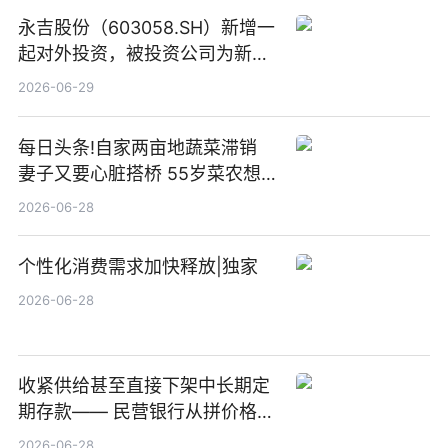
永吉股份（603058.SH）新增一
起对外投资，被投资公司为新绘
纪（重庆）科技有限公司
2026-06-29
每日头条!自家两亩地蔬菜滞销
妻子又要心脏搭桥 55岁菜农想
多卖点菜筹治病钱
2026-06-28
个性化消费需求加快释放|独家
2026-06-28
收紧供给甚至直接下架中长期定
期存款—— 民营银行从拼价格转
向拼服务
2026-06-28