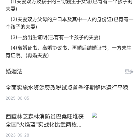
(1)夫妻双方及孩子的三份独生子女证(已育有一个孩子的
夫妻)
(2)夫妻双方父母的户口本及其中一人的身份证(已育有一
个孩子的夫妻)
(3)一胎出生证明(已育有一个孩子的夫妻)
(4)离婚证书，离婚协议书，再婚后结婚证书，一方未生
育证明。(再婚夫妻)
婚姻法
更多
全面实施水资源费改税试点首季征期整体运行平稳
2025-06-05
西藏林芝森林消防员巴桑旺堆获
全国“火焰蓝”实战化比武两枚金
牌_天天百事通
2023-09-28