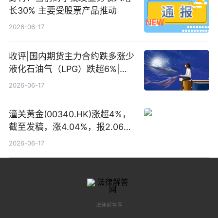
长30% 主要受股票产品推动
2026-06-17
收评|国内期货主力合约跌多涨少
液化石油气（LPG）跌超6%|头
条焦点
2026-06-17
潼关黄金(00340.HK)涨超4%，
截至发稿，涨4.04%，报2.06港
元，成交额369.05万港元|焦点
2026-06-17
关注
法律解答网