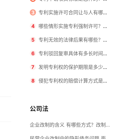
请不同类型的专利所需要的钱不同
3
专利实施许可合同让与人有哪些
主要义务？专利实施许可合同与专利
4
哪些情形实施专利强制许可？专
许可合同有什么区别？
利强制许可的前提条件是什么？
5
专利无效的法律后果有哪些？专
利的无效情形有哪些？
6
专利驳回复审具体有多长时间？
哪些情况下专利申请可能被驳回？
7
发明专利权的保护期限是多少
年？非专利发明人是否有专利申请
8
侵犯专利权的赔偿计算方式是什
权？
么？侵犯专利权的诉讼时效为多长时
间？
公司法
企业改制的含义 有哪些方式？改制
后国企员工属于什么性质？
民营企业改制中的隐形债务问题 面