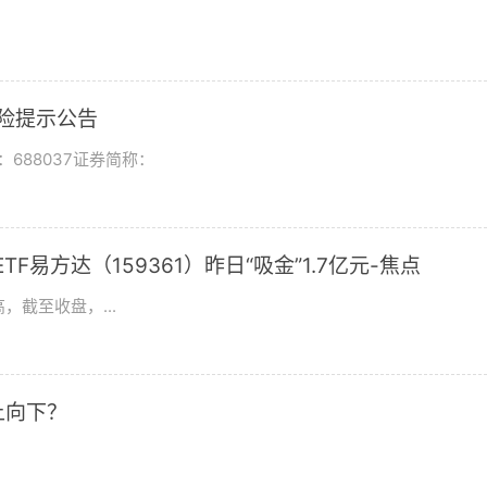
风险提示公告
688037证券简称：
F易方达（159361）昨日“吸金”1.7亿元-焦点
，截至收盘，...
上向下？