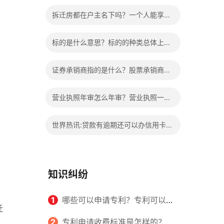
的权益？家庭暴力可以诉讼离婚吗？
拆迁房都在户主名下吗？一个人能享受
两次拆迁政策吗？ 世界快报
标的是什么意思？标的的种类总体上包
括哪些内容是什么？
证券承销商指的是什么？股票承销商职
责有哪些？
营业执照年审怎么年审？营业执照一般
几天能拿到？
世界热讯:贷款有逾期还可以办信用卡
吗？贷款有逾期有档案记录吗？
知识纠纷
1
哪些可以申请专利？专利可以同
迁
时多个人一起申请吗？
2
专利申请收费标准是怎样的？申