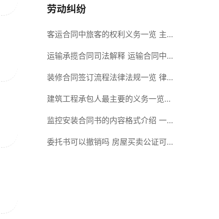
劳动纠纷
客运合同中旅客的权利义务一览 主
要包括这些内容
运输承揽合同司法解释 运输合同中
承运人的义务有哪些
装修合同签订流程法律法规一览 律
师解答
建筑工程承包人最主要的义务一览
承包合同内容介绍
监控安装合同书的内容格式介绍 一
般包括这些条款
委托书可以撤销吗 房屋买卖公证可
否撤销