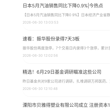
日本5月汽油销售同比下降0.9%|今热点
【日本5月汽油销售同比下降0 9%】日本经济产业省
2026-06-30 13:03:53
速看：振华股份录得7天3板
振华股份再度涨停，7个交易日内录得3个涨停，累计涨幅
2026-06-30 12:02:56
精选！6月29日基金调研瞄准这些公司
昨日基金共对9家公司进行调研，扎堆调研万邦医药、
2026-06-30 12:10:48
溧阳市贝雅得塑业有限公司成立 注册资本1