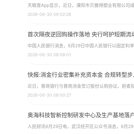
天眼查App显示，近日，溧阳市贝雅得塑业有限公司
2026-06-30 09:02:28
首次隔夜逆回购操作落地 央行呵护短期流
中国人民银行消息，6月29日中国人民银行以固定利
2026-06-30 08:09:01
快报:消金行业密集补充资本金 合规转型
近日，晋商银行与晋商消金签订股份认购协议，前者拟
2026-06-30 08:00:27
奥海科技智新控制研发中心及生产基地落户
人民财讯6月29日电，武汉经开区公众号消息，6月2