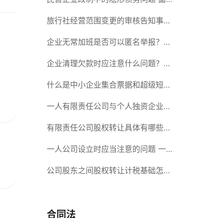
对隐形债务问题应该如何解决？
旅行社经营范围变更的审核告知事项
旅游业的发展现状和趋势
企业无常加班是否可以匿名举报？强
制加班公司没有加班费怎么办？
企业清理欠款时应注意什么问题？企
业短期借款需要注意哪些事项？
什么是中小企业集合票据和超级短期
融资券？一起来了解一下吧！
一人有限责任公司与个人独资企业的
区别 这些知识你都知道吗？
有限责任公司股权转让具体有哪些形
式？来了解下这五种形式
一人公司设立时应当注意的问题 一
人公司的特征
公司股东之间股权转让计税基础怎么
确认？公司股东之间的股权转让要符
合什么要件？
合同法