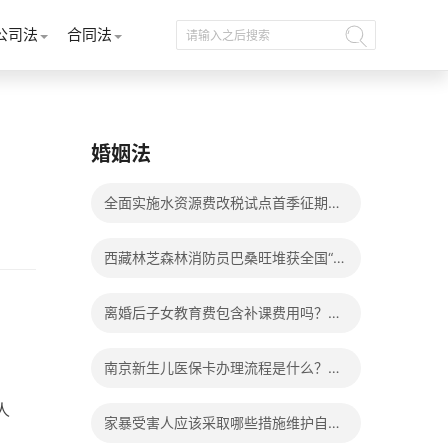
公司法
合同法
婚姻法
全面实施水资源费改税试点首季征期整
体运行平稳
西藏林芝森林消防员巴桑旺堆获全国“火
焰蓝”实战化比武两枚金牌_天天百事通
离婚后子女教育费包含补课费用吗？离
婚后子女教育费包括哪些？
南京新生儿医保卡办理流程是什么？办
理新生儿医保卡需要身份证吗？ 全球微
人
家暴受害人应该采取哪些措施维护自己
动态