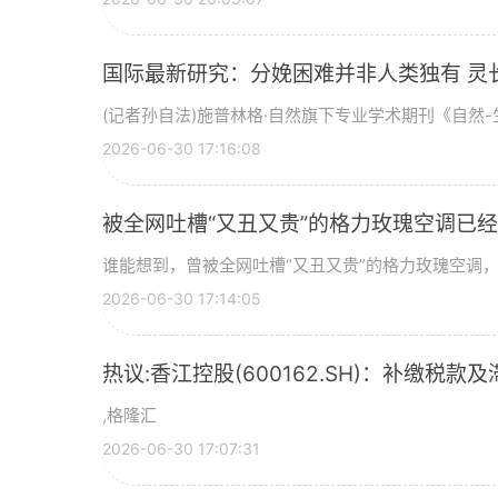
国际最新研究：分娩困难并非人类独有 灵
(记者孙自法)施普林格·自然旗下专业学术期刊《自然-生
2026-06-30 17:16:08
被全网吐槽“又丑又贵”的格力玫瑰空调已经
谁能想到，曾被全网吐槽“又丑又贵”的格力玫瑰空调，如
2026-06-30 17:14:05
热议:香江控股(600162.SH)：补缴税款及
,格隆汇
2026-06-30 17:07:31