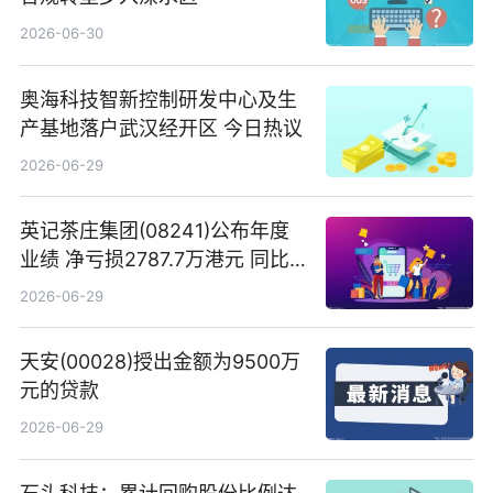
2026-06-30
奥海科技智新控制研发中心及生
产基地落户武汉经开区 今日热议
2026-06-29
英记茶庄集团(08241)公布年度
业绩 净亏损2787.7万港元 同比
扩大65.15% 焦点速读
2026-06-29
天安(00028)授出金额为9500万
元的贷款
2026-06-29