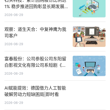
石头科技：累计回购股份比例达
1% 稳步推进回购彰显长期发展
信心 新动态
2026-06-29
观察：道生天合：中复神鹰为我
司客户
2026-06-29
富春股份：公司参股公司东阳留
白影视文化有限公司系短剧《风
声之双生谜局》的出品方 热门看
2026-06-29
点
AI赋能提效：德国借力人工智能
破解劳动力短缺困局|即时看
2026-06-29