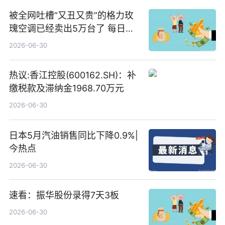
被全网吐槽“又丑又贵”的格力玫
瑰空调已经卖出5万台了 每日热
文
2026-06-30
热议:香江控股(600162.SH)：补
缴税款及滞纳金1968.70万元
2026-06-30
日本5月汽油销售同比下降0.9%|
今热点
2026-06-30
速看：振华股份录得7天3板
2026-06-30