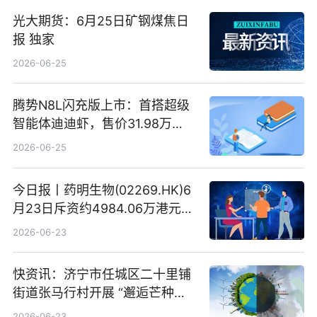
光大期货：6月25日矿钢煤焦日
报 独家
2026-06-25
腾势N8L闪充版上市：首搭超级
智能体迪迪虾，售价31.98万
元-34.98万元 焦点日报
2026-06-25
今日报丨药明生物(02269.HK)6
月23日斥资约4984.06万港元回
购160.50万股
2026-06-23
快资讯：济宁市任城区二十里铺
街道张马行村开展 “邂逅芒种节
气 传承农耕文化” 宣传活动
2026-06-23