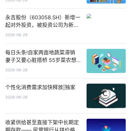
永吉股份（603058.SH）新增一
起对外投资，被投资公司为新绘
纪（重庆）科技有限公司
2026-06-29
每日头条!自家两亩地蔬菜滞销
妻子又要心脏搭桥 55岁菜农想
多卖点菜筹治病钱
2026-06-28
个性化消费需求加快释放|独家
2026-06-28
收紧供给甚至直接下架中长期定
期存款—— 民营银行从拼价格转