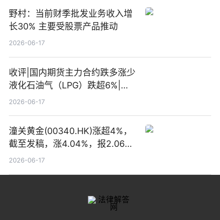
野村：当前财季批发业务收入增
长30% 主要受股票产品推动
2026-06-17
收评|国内期货主力合约跌多涨少
液化石油气（LPG）跌超6%|头
条焦点
2026-06-17
潼关黄金(00340.HK)涨超4%，
截至发稿，涨4.04%，报2.06港
元，成交额369.05万港元|焦点
2026-06-17
关注