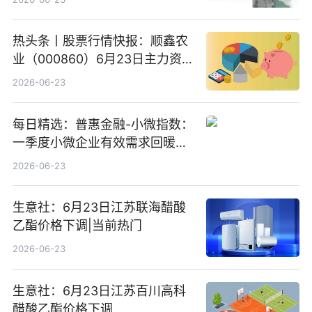
热头条丨股票行情快报：顺鑫农
业（000860）6月23日主力资
金净卖出388.22万元
2026-06-23
每日精选：普惠金融-小微指数：
一季度小微企业有效需求回暖，
金融服务迈向可持续发展新阶段
2026-06-23
生意社：6月23日江苏联海醋酸
乙酯价格下调|当前热门
2026-06-23
生意社：6月23日江苏百川高科
醋酸乙酯价格下调