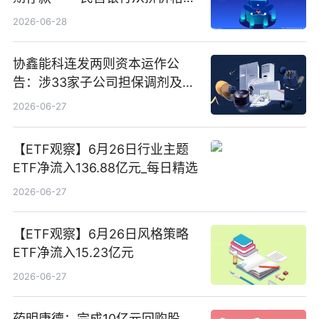
向拼服务
2026-06-28
协鑫能科连发两则资本运作公
告：涉33家子公司担保调剂及10
亿元产业基金设立
2026-06-27
【ETF观察】6月26日行业主题
ETF净流入136.88亿元_每日精选
2026-06-27
【ETF观察】6月26日风格策略
ETF净流入15.23亿元
2026-06-27
药明康德：完成10亿元回购股