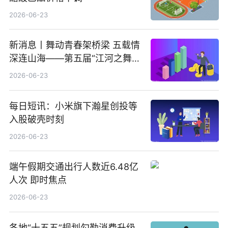
2026-06-23
新消息丨舞动青春架桥梁 五载情
深连山海——第五届“江河之舞”
中美青少年文化交流展演在镇江
2026-06-23
举办
每日短讯：小米旗下瀚星创投等
入股破壳时刻
2026-06-23
端午假期交通出行人数近6.48亿
人次 即时焦点
2026-06-23
各地“十五五”规划勾勒消费升级