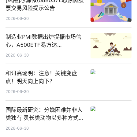
[风险]芯源微(688037):芯源微股
票交易风险提示公告
2026-06-30
制造业PMI数据出炉提振市场信
心，A500ETF易方达
（159361）昨日“吸金”1.7亿元-
2026-06-30
焦点
和讯高璐明：注意！关键变盘
点！明天向上向下？
2026-06-30
国际最新研究：分娩困难并非人
类独有 灵长类动物以多种方式演
化|最新消息
2026-06-30