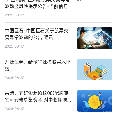
波动暨风险提示公告-当前信息
2026-06-17
中国巨石: 中国巨石关于股票交
易异常波动的公告|通讯
2026-06-17
开源证券：给予华源控股买入评
级
2026-06-17
富瑞：五矿资源(01208)配股兼
发可转债募集资金 对中长期增长
和战略定位正面|当前焦点
2026-06-17