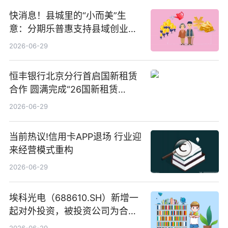
快消息！县城里的“小而美”生
意：分期乐普惠支持县域创业者
扎根生长
2026-06-29
恒丰银行北京分行首启国新租赁
合作 圆满完成“26国新租赁
SCP003”发行_焦点精选
2026-06-29
当前热议!信用卡APP退场 行业迎
来经营模式重构
2026-06-29
埃科光电（688610.SH）新增一
起对外投资，被投资公司为合肥
元随信息技术有限公司
2026-06-29