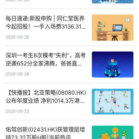
每日速递:新股申购 | 同仁堂医养
今起招股！一手入场费3136.31
港元
2026-06-26
深圳一考生8次模考“失利”，高考
逆袭652分全家沸腾，爸爸直呼
“没查错吧” 焦点简讯
2026-06-26
【快播报】北亚策略(08080.HK)
公布年度业绩 净利1014.3万港元
同比扭亏为盈
2026-06-25
佑驾创新(02431.HK)获管理层增
持73.32万股H股|当前热讯