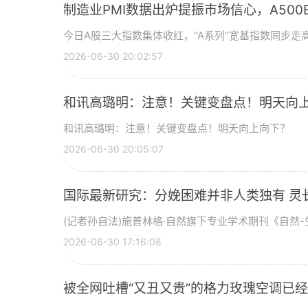
制造业PMI数据出炉提振市场信心，A500ET
今日A股三大指数集体收红，“A系列”宽基指数同步走高
2026-06-30 20:02:57
和讯高璐明：注意！关键变盘点！明天向
和讯高璐明：注意！关键变盘点！明天向上向下？
2026-06-30 20:05:07
国际最新研究：分娩困难并非人类独有 灵
(记者孙自法)施普林格·自然旗下专业学术期刊《自然-生
2026-06-30 17:16:08
被全网吐槽“又丑又贵”的格力玫瑰空调已经