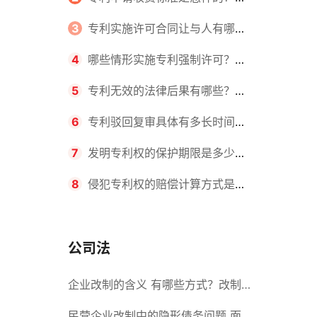
请不同类型的专利所需要的钱不同
3
专利实施许可合同让与人有哪些
主要义务？专利实施许可合同与专利
4
哪些情形实施专利强制许可？专
许可合同有什么区别？
利强制许可的前提条件是什么？
5
专利无效的法律后果有哪些？专
利的无效情形有哪些？
6
专利驳回复审具体有多长时间？
，
哪些情况下专利申请可能被驳回？
7
发明专利权的保护期限是多少
年？非专利发明人是否有专利申请
8
侵犯专利权的赔偿计算方式是什
权？
么？侵犯专利权的诉讼时效为多长时
间？
公司法
企业改制的含义 有哪些方式？改制
后国企员工属于什么性质？
民营企业改制中的隐形债务问题 面