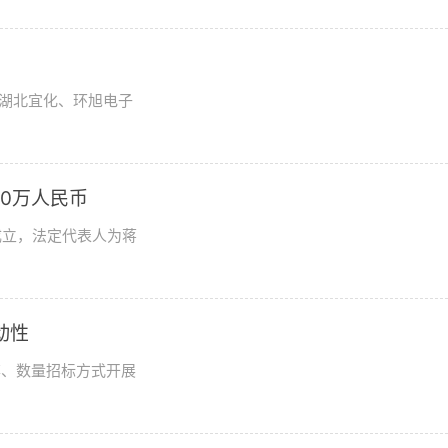
湖北宜化、环旭电子
0万人民币
成立，法定代表人为蒋
动性
率、数量招标方式开展