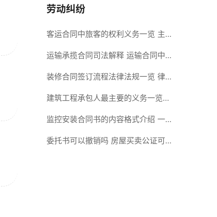
劳动纠纷
客运合同中旅客的权利义务一览 主
要包括这些内容
运输承揽合同司法解释 运输合同中
承运人的义务有哪些
装修合同签订流程法律法规一览 律
师解答
建筑工程承包人最主要的义务一览
承包合同内容介绍
监控安装合同书的内容格式介绍 一
般包括这些条款
委托书可以撤销吗 房屋买卖公证可
否撤销