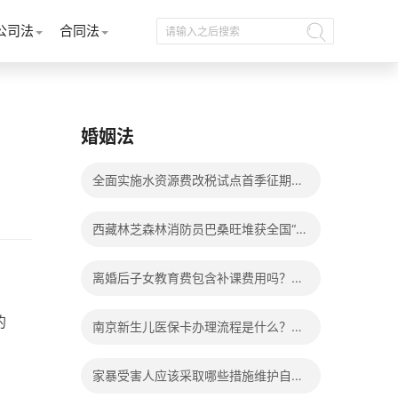
公司法
合同法
婚姻法
全面实施水资源费改税试点首季征期整
体运行平稳
西藏林芝森林消防员巴桑旺堆获全国“火
焰蓝”实战化比武两枚金牌_天天百事通
离婚后子女教育费包含补课费用吗？离
婚后子女教育费包括哪些？
的
南京新生儿医保卡办理流程是什么？办
理新生儿医保卡需要身份证吗？ 全球微
家暴受害人应该采取哪些措施维护自己
动态