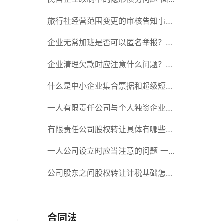
对隐形债务问题应该如何解决？
旅行社经营范围变更的审核告知事项
旅游业的发展现状和趋势
企业无常加班是否可以匿名举报？强
制加班公司没有加班费怎么办？
企业清理欠款时应注意什么问题？企
业短期借款需要注意哪些事项？
什么是中小企业集合票据和超级短期
融资券？一起来了解一下吧！
一人有限责任公司与个人独资企业的
区别 这些知识你都知道吗？
有限责任公司股权转让具体有哪些形
式？来了解下这五种形式
一人公司设立时应当注意的问题 一
人公司的特征
公司股东之间股权转让计税基础怎么
确认？公司股东之间的股权转让要符
合什么要件？
合同法