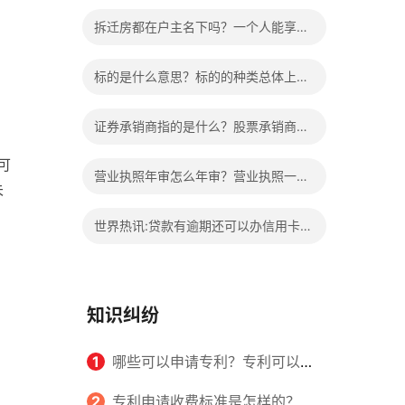
的权益？家庭暴力可以诉讼离婚吗？
拆迁房都在户主名下吗？一个人能享受
两次拆迁政策吗？ 世界快报
标的是什么意思？标的的种类总体上包
括哪些内容是什么？
证券承销商指的是什么？股票承销商职
责有哪些？
可
营业执照年审怎么年审？营业执照一般
未
几天能拿到？
世界热讯:贷款有逾期还可以办信用卡
吗？贷款有逾期有档案记录吗？
知识纠纷
1
哪些可以申请专利？专利可以同
时多个人一起申请吗？
2
专利申请收费标准是怎样的？申