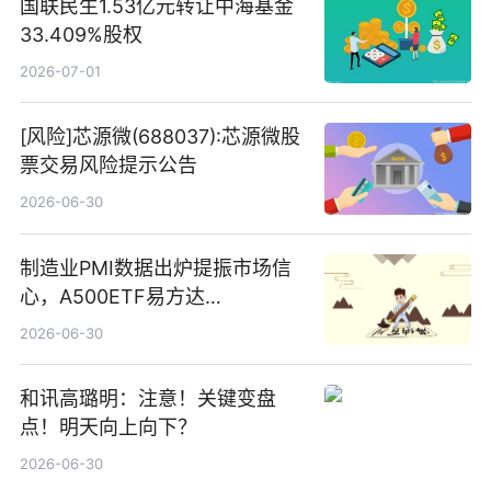
国联民生1.53亿元转让中海基金
33.409%股权
2026-07-01
[风险]芯源微(688037):芯源微股
票交易风险提示公告
2026-06-30
制造业PMI数据出炉提振市场信
心，A500ETF易方达
（159361）昨日“吸金”1.7亿元-
2026-06-30
焦点
和讯高璐明：注意！关键变盘
点！明天向上向下？
2026-06-30