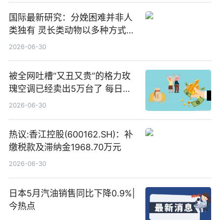
国际最新研究：分娩困难并非人
类独有 灵长类动物以多种方式演
化|最新消息
2026-06-30
被全网吐槽“又丑又贵”的格力玫
瑰空调已经卖出5万台了 每日热
文
2026-06-30
热议:香江控股(600162.SH)：补
缴税款及滞纳金1968.70万元
2026-06-30
日本5月汽油销售同比下降0.9%|
今热点