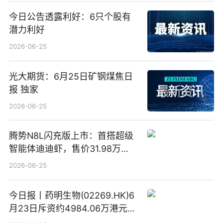
今日公告透露利好：6只个股有
潜力利好
2026-06-25
光大期货：6月25日矿钢煤焦日
报 独家
2026-06-25
腾势N8L闪充版上市：首搭超级
智能体迪迪虾，售价31.98万
元-34.98万元 焦点日报
2026-06-25
今日报丨药明生物(02269.HK)6
月23日斥资约4984.06万港元回
购160.50万股