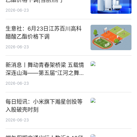
2026-06-23
生意社：6月23日江苏百川高科
醋酸乙酯价格下调
2026-06-23
新消息丨舞动青春架桥梁 五载情
深连山海——第五届“江河之舞”
中美青少年文化交流展演在镇江
2026-06-23
举办
每日短讯：小米旗下瀚星创投等
入股破壳时刻
2026-06-23