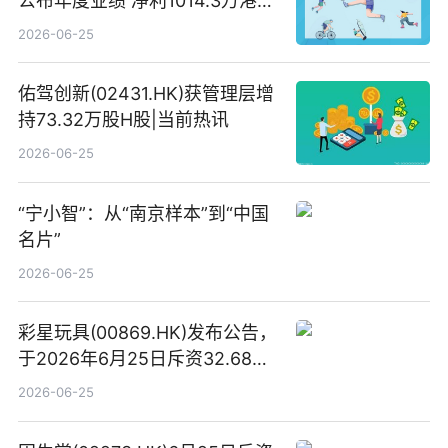
公布年度业绩 净利1014.3万港元
同比扭亏为盈
2026-06-25
佑驾创新(02431.HK)获管理层增
持73.32万股H股|当前热讯
2026-06-25
“宁小智”：从“南京样本”到“中国
名片”
2026-06-25
彩星玩具(00869.HK)发布公告，
于2026年6月25日斥资32.68万
港元回购68.4万股|焦点速讯
2026-06-25