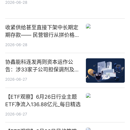
2026-06-28
收紧供给甚至直接下架中长期定
期存款—— 民营银行从拼价格转
向拼服务
2026-06-28
协鑫能科连发两则资本运作公
告：涉33家子公司担保调剂及10
亿元产业基金设立
2026-06-27
【ETF观察】6月26日行业主题
ETF净流入136.88亿元_每日精选
2026-06-27