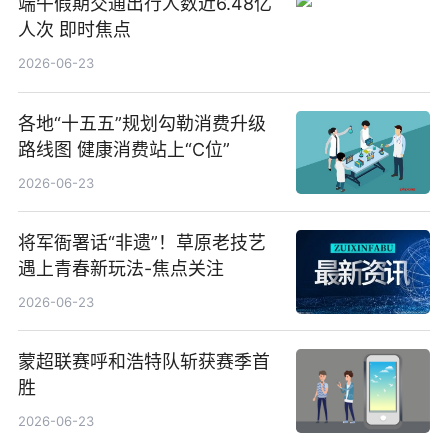
端午假期交通出行人数近6.48亿
人次 即时焦点
2026-06-23
各地“十五五”规划勾勒消费升级
路线图 健康消费站上“C位”
2026-06-23
将军衙署话“非遗”！草原老技艺
遇上青春新玩法-焦点关注
2026-06-23
蒙超联赛呼和浩特队斩获赛季首
胜
2026-06-23