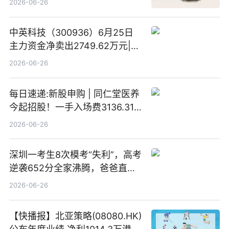
2026-06-26
中英科技（300936）6月25日
主力资金净卖出2749.62万元|每
日速看
2026-06-26
每日速递:新股申购 | 同仁堂医养
今起招股！一手入场费3136.31
港元
2026-06-26
深圳一考生8次模考“失利”，高考
逆袭652分全家沸腾，爸爸直呼
“没查错吧” 焦点简讯
2026-06-26
【快播报】北亚策略(08080.HK)