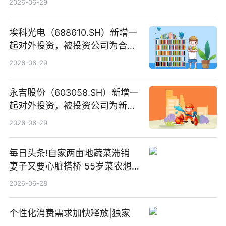
2026-06-29
埃科光电（688610.SH）新增一
起对外投资，被投资公司为合肥
元随信息技术有限公司
2026-06-29
永吉股份（603058.SH）新增一
起对外投资，被投资公司为新绘
纪（重庆）科技有限公司
2026-06-29
每日头条!自家两亩地蔬菜滞销
妻子又要心脏搭桥 55岁菜农想
多卖点菜筹治病钱
2026-06-28
个性化消费需求加快释放|独家