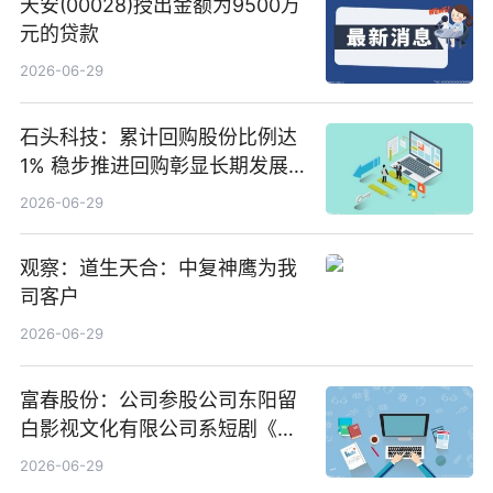
天安(00028)授出金额为9500万
元的贷款
2026-06-29
石头科技：累计回购股份比例达
1% 稳步推进回购彰显长期发展
信心 新动态
2026-06-29
观察：道生天合：中复神鹰为我
司客户
2026-06-29
富春股份：公司参股公司东阳留
白影视文化有限公司系短剧《风
声之双生谜局》的出品方 热门看
2026-06-29
点