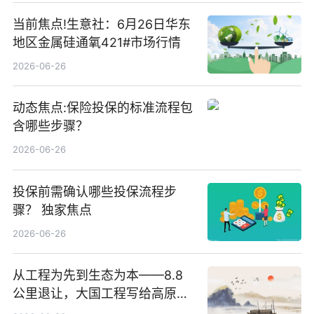
当前焦点!生意社：6月26日华东
地区金属硅通氧421#市场行情
2026-06-26
动态焦点:保险投保的标准流程包
含哪些步骤？
2026-06-26
投保前需确认哪些投保流程步
骤？ 独家焦点
2026-06-26
从工程为先到生态为本——8.8
公里退让，大国工程写给高原生
灵的温柔情书