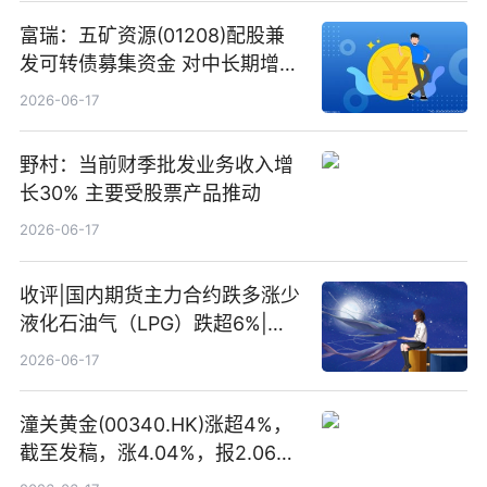
富瑞：五矿资源(01208)配股兼
发可转债募集资金 对中长期增长
和战略定位正面|当前焦点
2026-06-17
野村：当前财季批发业务收入增
长30% 主要受股票产品推动
2026-06-17
收评|国内期货主力合约跌多涨少
液化石油气（LPG）跌超6%|头
条焦点
2026-06-17
潼关黄金(00340.HK)涨超4%，
截至发稿，涨4.04%，报2.06港
元，成交额369.05万港元|焦点