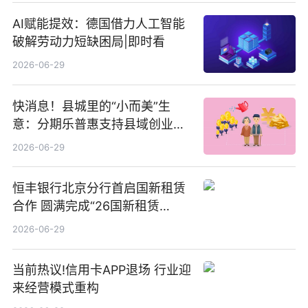
AI赋能提效：德国借力人工智能
破解劳动力短缺困局|即时看
2026-06-29
快消息！县城里的“小而美”生
意：分期乐普惠支持县域创业者
扎根生长
2026-06-29
恒丰银行北京分行首启国新租赁
合作 圆满完成“26国新租赁
SCP003”发行_焦点精选
2026-06-29
当前热议!信用卡APP退场 行业迎
来经营模式重构