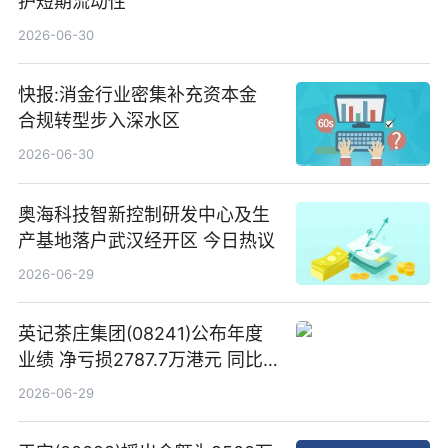
护短期流动性
2026-06-30
快报:消金行业密集补充资本金
合规转型步入深水区
2026-06-30
奥海科技智新控制研发中心及生
产基地落户武汉经开区 今日热议
2026-06-29
英记茶庄集团(08241)公布年度
业绩 净亏损2787.7万港元 同比
扩大65.15% 焦点速读
2026-06-29