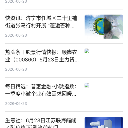
2026-06-23
快资讯：济宁市任城区二十里铺
街道张马行村开展 “邂逅芒种节
气 传承农耕文化” 宣传活动
2026-06-23
热头条丨股票行情快报：顺鑫农
业（000860）6月23日主力资
金净卖出388.22万元
2026-06-23
每日精选：普惠金融-小微指数：
一季度小微企业有效需求回暖，
金融服务迈向可持续发展新阶段
2026-06-23
生意社：6月23日江苏联海醋酸
乙酯价格下调|当前热门