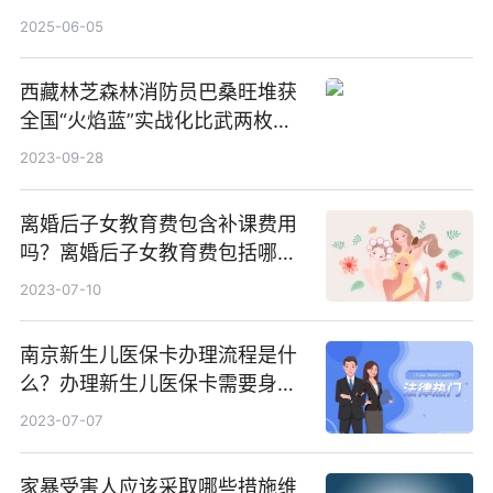
2025-06-05
西藏林芝森林消防员巴桑旺堆获
全国“火焰蓝”实战化比武两枚金
牌_天天百事通
2023-09-28
离婚后子女教育费包含补课费用
吗？离婚后子女教育费包括哪
些？
2023-07-10
南京新生儿医保卡办理流程是什
么？办理新生儿医保卡需要身份
证吗？ 全球微动态
2023-07-07
家暴受害人应该采取哪些措施维