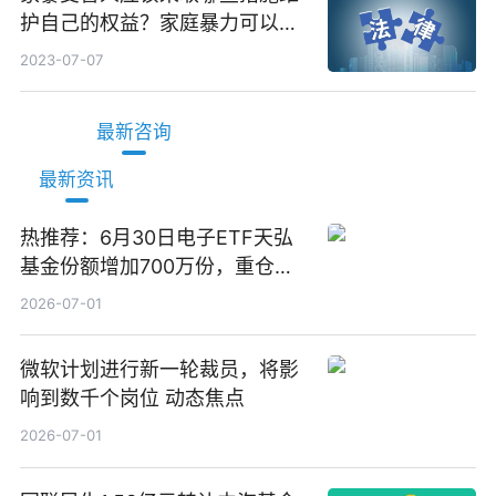
护自己的权益？家庭暴力可以诉
讼离婚吗？
2023-07-07
最新咨询
最新资讯
热推荐：6月30日电子ETF天弘
基金份额增加700万份，重仓股
立讯精密、寒武纪、工业富联
2026-07-01
微软计划进行新一轮裁员，将影
响到数千个岗位 动态焦点
2026-07-01