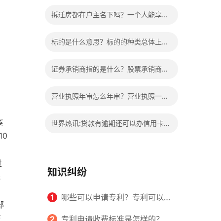
的权益？家庭暴力可以诉讼离婚吗？
拆迁房都在户主名下吗？一个人能享受
两次拆迁政策吗？ 世界快报
标的是什么意思？标的的种类总体上包
括哪些内容是什么？
证券承销商指的是什么？股票承销商职
责有哪些？
营业执照年审怎么年审？营业执照一般
几天能拿到？
案
世界热讯:贷款有逾期还可以办信用卡
10
吗？贷款有逾期有档案记录吗？
过
知识纠纷
元
1
哪些可以申请专利？专利可以同
部
至
时多个人一起申请吗？
2
专利申请收费标准是怎样的？申