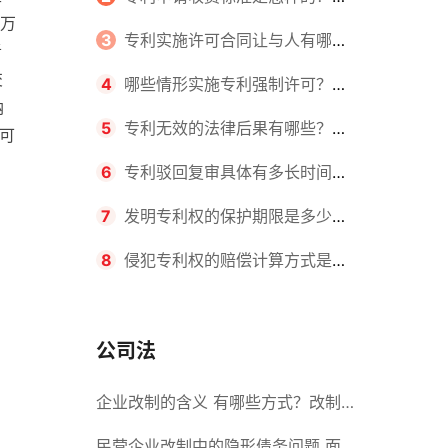
0万
请不同类型的专利所需要的钱不同
3
专利实施许可合同让与人有哪些
者
交
主要义务？专利实施许可合同与专利
4
哪些情形实施专利强制许可？专
纳
许可合同有什么区别？
利强制许可的前提条件是什么？
5
专利无效的法律后果有哪些？专
府可
利的无效情形有哪些？
6
专利驳回复审具体有多长时间？
哪些情况下专利申请可能被驳回？
7
发明专利权的保护期限是多少
年？非专利发明人是否有专利申请
8
侵犯专利权的赔偿计算方式是什
权？
么？侵犯专利权的诉讼时效为多长时
间？
公司法
企业改制的含义 有哪些方式？改制
后国企员工属于什么性质？
民营企业改制中的隐形债务问题 面