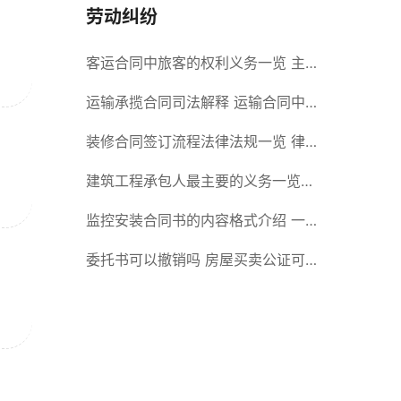
劳动纠纷
客运合同中旅客的权利义务一览 主
要包括这些内容
运输承揽合同司法解释 运输合同中
承运人的义务有哪些
装修合同签订流程法律法规一览 律
师解答
建筑工程承包人最主要的义务一览
承包合同内容介绍
监控安装合同书的内容格式介绍 一
般包括这些条款
委托书可以撤销吗 房屋买卖公证可
否撤销