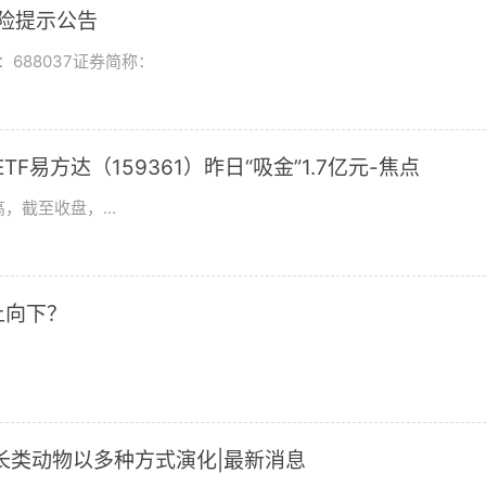
风险提示公告
688037证券简称：
F易方达（159361）昨日“吸金”1.7亿元-焦点
，截至收盘，...
上向下？
长类动物以多种方式演化|最新消息