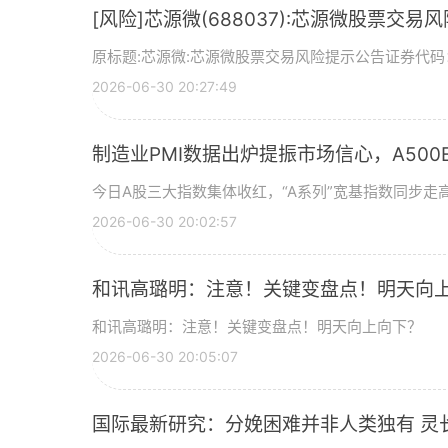
[风险]芯源微(688037):芯源微股票交易
原标题:芯源微:芯源微股票交易风险提示公告证券代码：
2026-06-30 20:27:49
制造业PMI数据出炉提振市场信心，A500ET
今日A股三大指数集体收红，“A系列”宽基指数同步走高
2026-06-30 20:02:57
和讯高璐明：注意！关键变盘点！明天向
和讯高璐明：注意！关键变盘点！明天向上向下？
2026-06-30 20:05:07
国际最新研究：分娩困难并非人类独有 灵