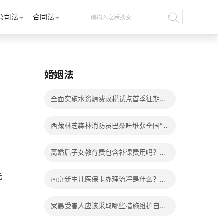
公司法
合同法
婚姻法
全面实施水资源费改税试点首季征期整
体运行平稳
西藏林芝森林消防员巴桑旺堆获全国“火
焰蓝”实战化比武两枚金牌_天天百事通
离婚后子女教育费包含补课费用吗？离
婚后子女教育费包括哪些？
元
南京新生儿医保卡办理流程是什么？办
。
理新生儿医保卡需要身份证吗？ 全球微
家暴受害人应该采取哪些措施维护自己
动态