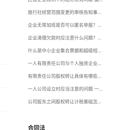
对隐形债务问题应该如何解决？
旅行社经营范围变更的审核告知事项
旅游业的发展现状和趋势
企业无常加班是否可以匿名举报？强
制加班公司没有加班费怎么办？
企业清理欠款时应注意什么问题？企
业短期借款需要注意哪些事项？
什么是中小企业集合票据和超级短期
融资券？一起来了解一下吧！
一人有限责任公司与个人独资企业的
区别 这些知识你都知道吗？
有限责任公司股权转让具体有哪些形
式？来了解下这五种形式
一人公司设立时应当注意的问题 一
人公司的特征
公司股东之间股权转让计税基础怎么
确认？公司股东之间的股权转让要符
合什么要件？
合同法